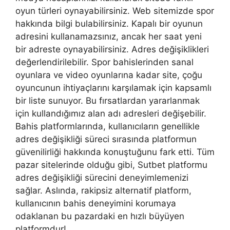
oyun türleri oynayabilirsiniz. Web sitemizde spor
hakkında bilgi bulabilirsiniz. Kapalı bir oyunun
adresini kullanamazsınız, ancak her saat yeni
bir adreste oynayabilirsiniz. Adres değişiklikleri
değerlendirilebilir. Spor bahislerinden sanal
oyunlara ve video oyunlarına kadar site, çoğu
oyuncunun ihtiyaçlarını karşılamak için kapsamlı
bir liste sunuyor. Bu fırsatlardan yararlanmak
için kullandığımız alan adı adresleri değişebilir.
Bahis platformlarında, kullanıcıların genellikle
adres değişikliği süreci sırasında platformun
güvenilirliği hakkında konuştuğunu fark etti. Tüm
pazar sitelerinde olduğu gibi, Sutbet platformu
adres değişikliği sürecini deneyimlemenizi
sağlar. Aslında, rakipsiz alternatif platform,
kullanıcının bahis deneyimini korumaya
odaklanan bu pazardaki en hızlı büyüyen
platformdur!