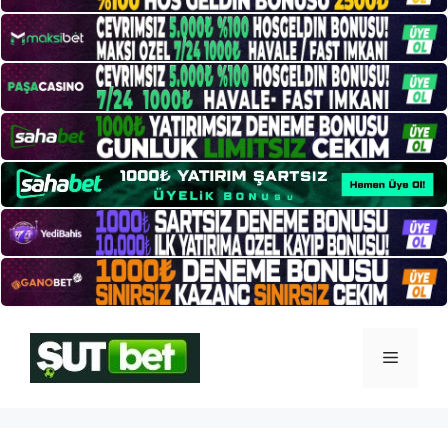
İçeriğe
atla
Menü