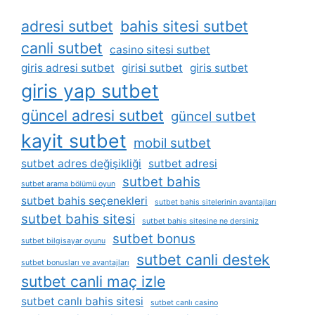
adresi sutbet
bahis sitesi sutbet
canli sutbet
casino sitesi sutbet
giris adresi sutbet
girisi sutbet
giris sutbet
giris yap sutbet
güncel adresi sutbet
güncel sutbet
kayit sutbet
mobil sutbet
sutbet adres değişikliği
sutbet adresi
sutbet bahis
sutbet arama bölümü oyun
sutbet bahis seçenekleri
sutbet bahis sitelerinin avantajları
sutbet bahis sitesi
sutbet bahis sitesine ne dersiniz
sutbet bonus
sutbet bilgisayar oyunu
sutbet canli destek
sutbet bonusları ve avantajları
sutbet canli maç izle
sutbet canlı bahis sitesi
sutbet canlı casino