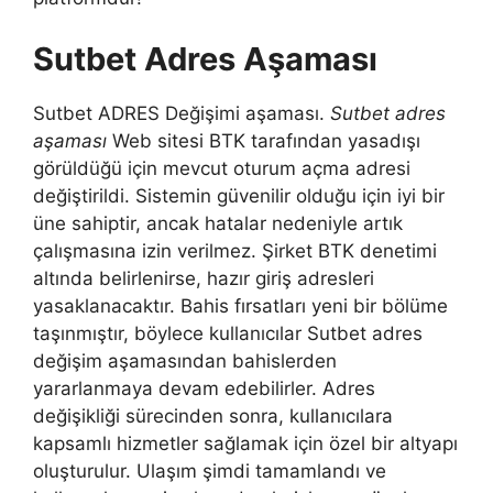
Sutbet Adres Aşaması
Sutbet ADRES Değişimi aşaması.
Sutbet adres
aşaması
Web sitesi BTK tarafından yasadışı
görüldüğü için mevcut oturum açma adresi
değiştirildi. Sistemin güvenilir olduğu için iyi bir
üne sahiptir, ancak hatalar nedeniyle artık
çalışmasına izin verilmez. Şirket BTK denetimi
altında belirlenirse, hazır giriş adresleri
yasaklanacaktır. Bahis fırsatları yeni bir bölüme
taşınmıştır, böylece kullanıcılar Sutbet adres
değişim aşamasından bahislerden
yararlanmaya devam edebilirler. Adres
değişikliği sürecinden sonra, kullanıcılara
kapsamlı hizmetler sağlamak için özel bir altyapı
oluşturulur. Ulaşım şimdi tamamlandı ve