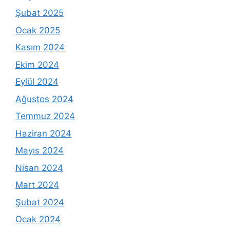
Şubat 2025
Ocak 2025
Kasım 2024
Ekim 2024
Eylül 2024
Ağustos 2024
Temmuz 2024
Haziran 2024
Mayıs 2024
Nisan 2024
Mart 2024
Şubat 2024
Ocak 2024