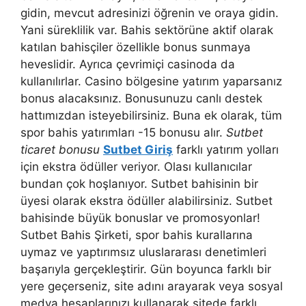
gidin, mevcut adresinizi öğrenin ve oraya gidin.
Yani süreklilik var. Bahis sektörüne aktif olarak
katılan bahisçiler özellikle bonus sunmaya
heveslidir. Ayrıca çevrimiçi casinoda da
kullanılırlar. Casino bölgesine yatırım yaparsanız
bonus alacaksınız. Bonusunuzu canlı destek
hattımızdan isteyebilirsiniz. Buna ek olarak, tüm
spor bahis yatırımları -15 bonusu alır.
Sutbet
ticaret bonusu
Sutbet Giriş
farklı yatırım yolları
için ekstra ödüller veriyor. Olası kullanıcılar
bundan çok hoşlanıyor. Sutbet bahisinin bir
üyesi olarak ekstra ödüller alabilirsiniz. Sutbet
bahisinde büyük bonuslar ve promosyonlar!
Sutbet Bahis Şirketi, spor bahis kurallarına
uymaz ve yaptırımsız uluslararası denetimleri
başarıyla gerçekleştirir. Gün boyunca farklı bir
yere geçerseniz, site adını arayarak veya sosyal
medya hesaplarınızı kullanarak sitede farklı