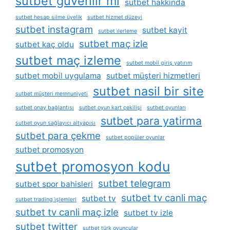
sutbet güvenlir mi
sutbet hakkında
sutbet hesap silme üyelik
sutbet hizmet düzeyi
sutbet instagram
sutbet kayit
sutbet i̇lerleme
sutbet maç izle
sutbet kaç oldu
sutbet maç izleme
sutbet mobil giriş yatırım
sutbet mobil uygulama
sutbet müşteri hizmetleri
sutbet nasil bir site
sutbet müşteri memnuniyeti
sutbet onay bağlantısı
sutbet oyun kart çekilişi
sutbet oyunları
sutbet para yatirma
sutbet oyun sağlayıcı altyapısı
sutbet para çekme
sutbet popüler oyunlar
sutbet promosyon
sutbet promosyon kodu
sutbet telegram
sutbet spor bahisleri
sutbet tv canli maç
sutbet tv
sutbet trading i̇şlemleri
sutbet tv canli maç izle
sutbet tv izle
sutbet twitter
sutbet türk oyuncular