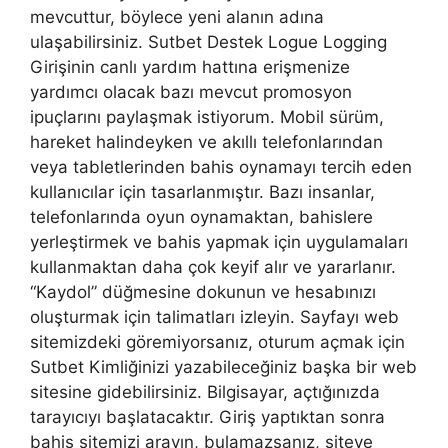
mevcuttur, böylece yeni alanın adına
ulaşabilirsiniz. Sutbet Destek Logue Logging
Girişinin canlı yardım hattına erişmenize
yardımcı olacak bazı mevcut promosyon
ipuçlarını paylaşmak istiyorum. Mobil sürüm,
hareket halindeyken ve akıllı telefonlarından
veya tabletlerinden bahis oynamayı tercih eden
kullanıcılar için tasarlanmıştır. Bazı insanlar,
telefonlarında oyun oynamaktan, bahislere
yerleştirmek ve bahis yapmak için uygulamaları
kullanmaktan daha çok keyif alır ve yararlanır.
“Kaydol” düğmesine dokunun ve hesabınızı
oluşturmak için talimatları izleyin. Sayfayı web
sitemizdeki göremiyorsanız, oturum açmak için
Sutbet Kimliğinizi yazabileceğiniz başka bir web
sitesine gidebilirsiniz. Bilgisayar, açtığınızda
tarayıcıyı başlatacaktır. Giriş yaptıktan sonra
bahis sitemizi arayın, bulamazsanız, siteye