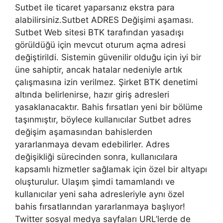
Sutbet ile ticaret yaparsanız ekstra para
alabilirsiniz.Sutbet ADRES Değişimi aşaması.
Sutbet Web sitesi BTK tarafından yasadışı
görüldüğü için mevcut oturum açma adresi
değiştirildi. Sistemin güvenilir olduğu için iyi bir
üne sahiptir, ancak hatalar nedeniyle artık
çalışmasına izin verilmez. Şirket BTK denetimi
altında belirlenirse, hazır giriş adresleri
yasaklanacaktır. Bahis fırsatları yeni bir bölüme
taşınmıştır, böylece kullanıcılar Sutbet adres
değişim aşamasından bahislerden
yararlanmaya devam edebilirler. Adres
değişikliği sürecinden sonra, kullanıcılara
kapsamlı hizmetler sağlamak için özel bir altyapı
oluşturulur. Ulaşım şimdi tamamlandı ve
kullanıcılar yeni saha adresleriyle aynı özel
bahis fırsatlarından yararlanmaya başlıyor!
Twitter sosyal medya sayfaları URL’lerde de