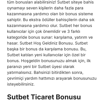
tüm bonusları alabilirsiniz! Sutbet siteye bahis
oynamayı seven kişilerin daha fazla para
kazanmasına yardımcı olan bir bonus sisteme
sahiptir. Bu ekstra ödüller bahisçilerin daha sık
kazanmasına yardımcı olur. Sutbet her bonus
kullanıcılar için çok önemlidir ve 3 farklı
kategoride bonus sunar: karşılama, yatırım ve
hasar. Sutbet Hoş Geldiniz Bonusu. Sutbet
başka bir bonus da karşılama bonusu. Bu,
Sutbet katılan yeni kullanıcılar için özel bir
bonus. Hoşgeldin bonusunuzu almak için, ilk
paranızı yeni bir Sutbet üyesi olarak
yatırmalısınız. Bahsinizi bitirdikten sonra,
çevrimiçi yardım hattımızı arayarak bonusunuzu
isteyebilirsiniz.
Sutbet Ticaret Bonusu