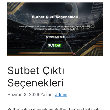
Sutbet Çıktı
Seçenekleri
Haziran 3, 2026
Yazarı:
admin
Sutbet çıktı seçenekleri Sutbet birden fazla çıktı