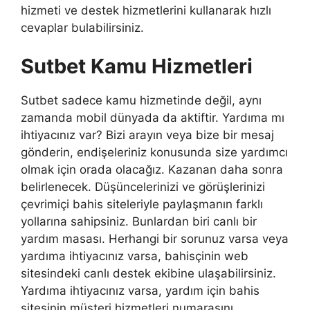
hizmeti ve destek hizmetlerini kullanarak hızlı
cevaplar bulabilirsiniz.
Sutbet Kamu Hizmetleri
Sutbet sadece kamu hizmetinde değil, aynı
zamanda mobil dünyada da aktiftir. Yardıma mı
ihtiyacınız var? Bizi arayın veya bize bir mesaj
gönderin, endişeleriniz konusunda size yardımcı
olmak için orada olacağız. Kazanan daha sonra
belirlenecek. Düşüncelerinizi ve görüşlerinizi
çevrimiçi bahis siteleriyle paylaşmanın farklı
yollarına sahipsiniz. Bunlardan biri canlı bir
yardım masası. Herhangi bir sorunuz varsa veya
yardıma ihtiyacınız varsa, bahisçinin web
sitesindeki canlı destek ekibine ulaşabilirsiniz.
Yardıma ihtiyacınız varsa, yardım için bahis
sitesinin müşteri hizmetleri numarasını