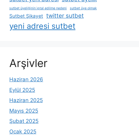
sutbet üyeliğinin i̇ptal edilme nedeni
sutbet üye olmak
twitter sutbet
Sutbet Şikayet
yeni adresi sutbet
Arşivler
Haziran 2026
Eylül 2025
Haziran 2025
Mayıs 2025
Şubat 2025
Ocak 2025