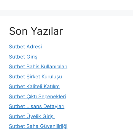
Son Yazılar
Sutbet Adresi
Sutbet Giriş
Sutbet Bahis Kullanıcıları
Sutbet Şirket Kuruluşu
Sutbet Kaliteli Katılım
Sutbet Çıktı Seçenekleri
Sutbet Lisans Detayları
Sutbet Üyelik Girişi
Sutbet Saha Güvenilirliği