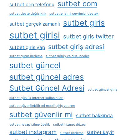
sutbet com
sutbet cep telefonu
sutbet deste değişiklik
sutbet erişimi çevrimiçi destek
sutbet giris
sutbet gerçek zamanlı
sutbet girisi
sutbet giris twitter
sutbet giriş adresi
sutbet giris yap
sutbet gurur ilerleme
sutbet görüş ve düşünceler
sutbet güncel
sutbet güncel adres
Sutbet Güncel Adresi
sutbet güncel giriş
sutbet günlük i̇nternet kullanıcıları
sutbet güvenilebilir mi mobil giriş yatırım
sutbet güvenlir mi
sutbet hakkında
sutbet hesap silme üyelik
sutbet hizmet düzeyi
sutbet instagram
sutbet kayit
sutbet i̇lerleme