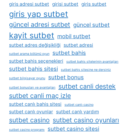
giris adresi sutbet
girisi sutbet
giris sutbet
giris yap sutbet
güncel adresi sutbet
güncel sutbet
kayit sutbet
mobil sutbet
sutbet adres değişikliği
sutbet adresi
sutbet bahis
sutbet arama bölümü oyun
sutbet bahis seçenekleri
sutbet bahis sitelerinin avantajları
sutbet bahis sitesi
sutbet bahis sitesine ne dersiniz
sutbet bonus
sutbet bilgisayar oyunu
sutbet canli destek
sutbet bonusları ve avantajları
sutbet canli maç izle
sutbet canlı bahis sitesi
sutbet canlı casino
sutbet canlı oyunlar
sutbet canlı yardım
sutbet casino
sutbet casino oyunları
sutbet casino sitesi
sutbet casino programı