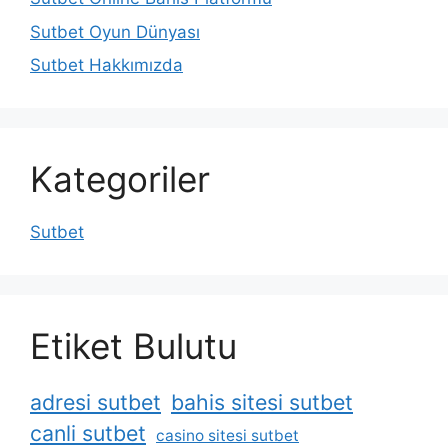
Sutbet Oyun Dünyası
Sutbet Hakkımızda
Kategoriler
Sutbet
Etiket Bulutu
adresi sutbet
bahis sitesi sutbet
canli sutbet
casino sitesi sutbet