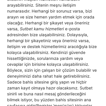
arayabilirsiniz. Sitenin meşru iletişim
numarasıdır. Herhangi bir sorunuz varsa, bizi
arayın ve size hemen yardım etmek için orada
olacağız. Herhangi bir şikayet veya öneriniz
varsa,
Sutbet kamu hizmetleri
e-posta
adresinden bize ulaşabilirsiniz. Dolayısıyla,
herhangi bir şikayetiniz veya öneriniz varsa,
iletişim ve destek hizmetlerimiz aracılığıyla bize
kolayca ulaşabilirsiniz. Kendinizi güvende
hissettiğinizde, sorularınıza yardım veya
cevaplar için birisine kolayca ulaşabilirsiniz.
Böylece, sizin için çalışan bir çözüm bulabilir ve
deneyiminizi daha rahat hale getirebilirsiniz.
Sadece bahis sitesine giriş yapın ve hiçbir
zaman kayıt olmaya hazır olacaksınız. Sutbet
sinirli ve buna nasıl mesaj gönderileceğini
bilmek istiyor, bu yüzden bahis sitesinin ana
sayfasına gidip’Register ‘menüsünü tıklıyorlar.