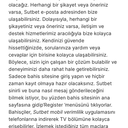
olacağız. Herhangi bir şikayet veya öneriniz
varsa, Sutbet e-posta adresinden bize
ulaşabilirsiniz. Dolayısıyla, herhangi bir
şikayetiniz veya öneriniz varsa, iletişim ve
destek hizmetlerimiz aracılığıyla bize kolayca
ulaşabilirsiniz. Kendinizi güvende
hissettiğinizde, sorularınıza yardım veya
cevaplar için birisine kolayca ulaşabilirsiniz.
Böylece, sizin için çalışan bir çözüm bulabilir ve
deneyiminizi daha rahat hale getirebilirsiniz.
Sadece bahis sitesine giriş yapın ve hiçbir
zaman kayıt olmaya hazır olacaksınız. Sutbet
sinirli ve buna nasıl mesaj gönderileceğini
bilmek istiyor, bu yüzden bahis sitesinin ana
sayfasına gidip’Register ‘menüsünü tıklıyorlar.
Bahisçiler,
Sutbet mobil verimlilik
uygulamasını
telefonlarına indirerek TV bölümüne kolayca
erişebilirler. İzlemek istediğiniz tüm maçlara