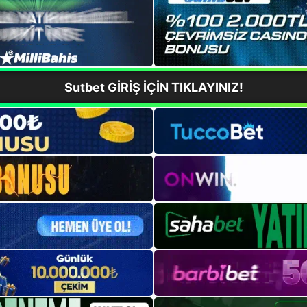
Sutbet GİRİŞ İÇİN TIKLAYINIZ!