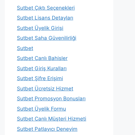
Sutbet Çıktı Seçenekleri
Sutbet Lisans Detayları
Sutbet Üyelik Girişi
Sutbet Saha Güvenilirliği
Sutbet
Sutbet Canlı Bahisler
Sutbet Giriş Kuralları
Sutbet Şifre Erişimi
Sutbet Ücretsiz Hizmet
Sutbet Promosyon Bonusları
Sutbet Üyelik Formu
Sutbet Canlı Müşteri Hizmeti
Sutbet Patlayıcı Deneyim