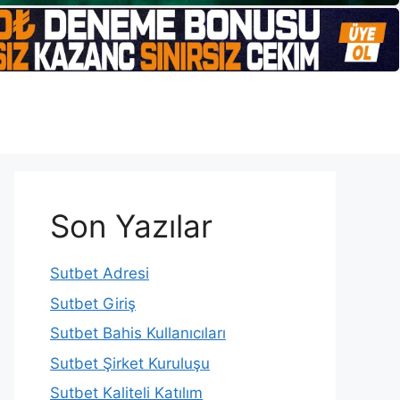
Son Yazılar
Sutbet Adresi
Sutbet Giriş
Sutbet Bahis Kullanıcıları
Sutbet Şirket Kuruluşu
Sutbet Kaliteli Katılım