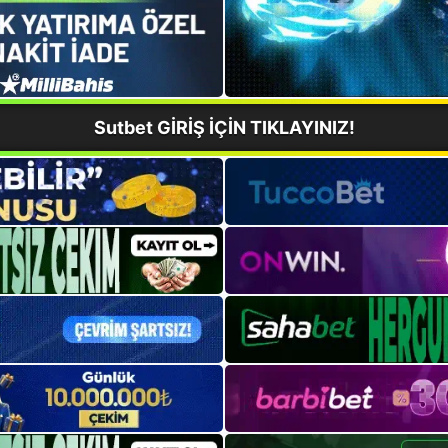
Sutbet GİRİŞ İÇİN TIKLAYINIZ!