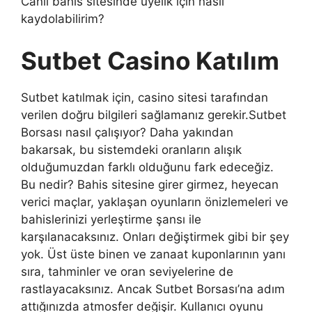
Canlı bahis sitesinde üyelik için nasıl
kaydolabilirim?
Sutbet Casino Katılım
Sutbet katılmak için, casino sitesi tarafından
verilen doğru bilgileri sağlamanız gerekir.Sutbet
Borsası nasıl çalışıyor? Daha yakından
bakarsak, bu sistemdeki oranların alışık
olduğumuzdan farklı olduğunu fark edeceğiz.
Bu nedir? Bahis sitesine girer girmez, heyecan
verici maçlar, yaklaşan oyunların önizlemeleri ve
bahislerinizi yerleştirme şansı ile
karşılanacaksınız. Onları değiştirmek gibi bir şey
yok. Üst üste binen ve zanaat kuponlarının yanı
sıra, tahminler ve oran seviyelerine de
rastlayacaksınız. Ancak Sutbet Borsası’na adım
attığınızda atmosfer değişir. Kullanıcı oyunu