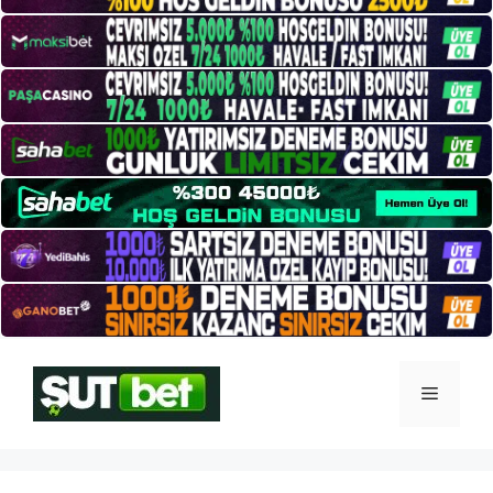
İçeriğe
atla
Menü