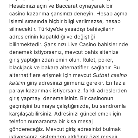
Hesabınızı açın ve Baccarat oynayarak bir
casino kazanma şansınızı deneyin. Hesap açma
işlemi sırasında hiçbir bilgi verilmezse, hesap
silinecektir. Türkiye’de yasadışı bahisçilerin
adreslerinin kapatıldığı ve değiştiği
bilinmektedir. Şansınızı Live Casino bahislerinde
denemek istiyorsanız, mevcut bahis sitenize
giriş yaptığınızdan emin olun. Rulet, poker,
blackjack ve bakara alternatifleri sağlanır. Bu
alternatiflere erişmek için mevcut
Sutbet casino
katılım
giriş adresinizi girmeniz gerekir. En fazla
parayı kazanmak istiyorsanız, farklı adreslerden
giriş yapmayı denemelisiniz. Bir casinonun
geçmişini bulmaya çalıştığınızda, bu sendromla
karşılaşabilirsiniz. Adresinizi güncellemek için
telefon numaranıza bir kısa mesaj
göndereceğiz. Mevcut giriş adresinizi bulmak
istiyorsanız, sistemden aldığınız özel mesajı