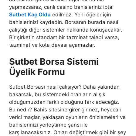
yapmazsanız, canlı casino bahisleriniz iptal
Sutbet Kaç Oldu
edilmez. Yeni öğeler için
bahislerinizi kaydedin. Borsanın burada nasıl
çalıştığı diğer sistemler hakkında konuşacaktır.
Bir şirketin standart bir tazminat talebi varsa,
tazminat ve kota davası açamazlar.
Sutbet Borsa Sistemi
Üyelik Formu
Sutbet Borsası nasıl çalışıyor? Daha yakından
bakarsak, bu sistemdeki oranların alışık
olduğumuzdan farklı olduğunu fark edeceğiz.
Bu nedir? Bahis sitesine girer girmez, heyecan
verici maçlar, yaklaşan oyunların önizlemeleri ve
bahislerinizi yerleştirme şansı ile
karşılanacaksınız. Onları değiştirmek gibi bir şey