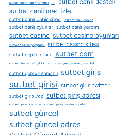
sutbet canli destek
sutbet bonusları ve avantajları
sutbet canli maç izle
sutbet canlı bahis sitesi
sutbet canlı casino
sutbet canlı oyunlar
sutbet canlı yardım
sutbet casino
sutbet casino oyunları
sutbet casino sitesi
sutbet casino programı
sutbet com
sutbet cep telefonu
sutbet deste değişiklik
sutbet erişimi çevrimiçi destek
sutbet giris
sutbet gerçek zamanlı
sutbet girisi
sutbet giris twitter
sutbet giriş adresi
sutbet giris yap
sutbet gurur ilerleme
sutbet görüş ve düşünceler
sutbet güncel
sutbet güncel adres