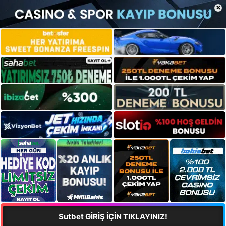
×
Sutbet GİRİŞ İÇİN TIKLAYINIZ!