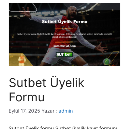
Sutbet Üyelik
Formu
Eylül 17, 2025
Yazarı:
admin
Sutbet üyelik formu Sutbet üyelik kayıt formunu