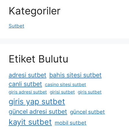
Kategoriler
Sutbet
Etiket Bulutu
adresi sutbet
bahis sitesi sutbet
canli sutbet
casino sitesi sutbet
giris adresi sutbet
girisi sutbet
giris sutbet
giris yap sutbet
güncel adresi sutbet
güncel sutbet
kayit sutbet
mobil sutbet