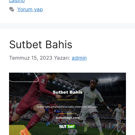
casino
Yorum yap
Sutbet Bahis
Temmuz 15, 2023
Yazarı:
admin