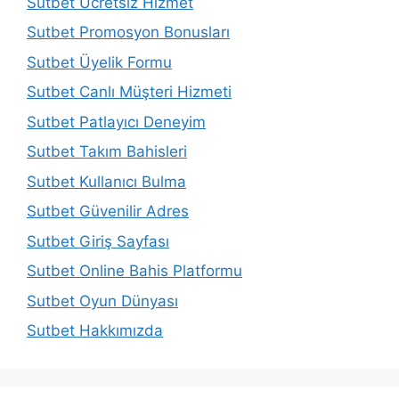
Sutbet Ücretsiz Hizmet
Sutbet Promosyon Bonusları
Sutbet Üyelik Formu
Sutbet Canlı Müşteri Hizmeti
Sutbet Patlayıcı Deneyim
Sutbet Takım Bahisleri
Sutbet Kullanıcı Bulma
Sutbet Güvenilir Adres
Sutbet Giriş Sayfası
Sutbet Online Bahis Platformu
Sutbet Oyun Dünyası
Sutbet Hakkımızda