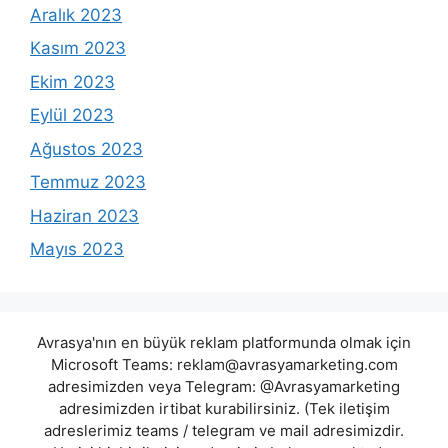
Aralık 2023
Kasım 2023
Ekim 2023
Eylül 2023
Ağustos 2023
Temmuz 2023
Haziran 2023
Mayıs 2023
Avrasya'nın en büyük reklam platformunda olmak için
Microsoft Teams:
reklam@avrasyamarketing.com
adresimizden veya Telegram: @Avrasyamarketing
adresimizden irtibat kurabilirsiniz. (Tek iletişim
adreslerimiz teams / telegram ve mail adresimizdir.