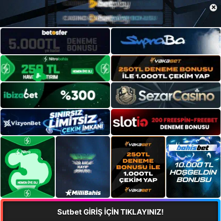
×
Sutbet GİRİŞ İÇİN TIKLAYINIZ!