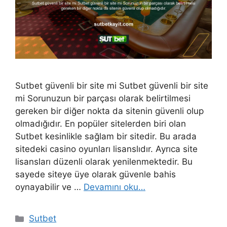
Sutbet güvenli bir site mi Sutbet güvenli bir site
mi Sorunuzun bir parçası olarak belirtilmesi
gereken bir diğer nokta da sitenin güvenli olup
olmadığıdır. En popüler sitelerden biri olan
Sutbet kesinlikle sağlam bir sitedir. Bu arada
sitedeki casino oyunları lisanslıdır. Ayrıca site
lisansları düzenli olarak yenilenmektedir. Bu
sayede siteye üye olarak güvenle bahis
oynayabilir ve …
Devamını oku…
Kategoriler
Sutbet