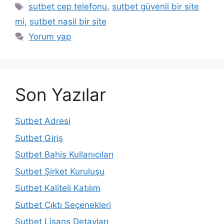
Etiketler
sutbet cep telefonu
,
sutbet güvenli bir site
mi
,
sutbet nasil bir site
Yorum yap
Son Yazılar
Sutbet Adresi
Sutbet Giriş
Sutbet Bahis Kullanıcıları
Sutbet Şirket Kuruluşu
Sutbet Kaliteli Katılım
Sutbet Çıktı Seçenekleri
Sutbet Lisans Detayları