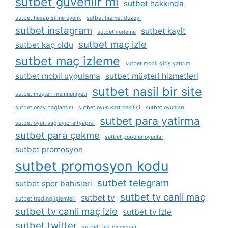
sutbet güvenlir mi
sutbet hakkında
sutbet hesap silme üyelik
sutbet hizmet düzeyi
sutbet instagram
sutbet kayit
sutbet i̇lerleme
sutbet maç izle
sutbet kaç oldu
sutbet maç izleme
sutbet mobil giriş yatırım
sutbet mobil uygulama
sutbet müşteri hizmetleri
sutbet nasil bir site
sutbet müşteri memnuniyeti
sutbet onay bağlantısı
sutbet oyun kart çekilişi
sutbet oyunları
sutbet para yatirma
sutbet oyun sağlayıcı altyapısı
sutbet para çekme
sutbet popüler oyunlar
sutbet promosyon
sutbet promosyon kodu
sutbet telegram
sutbet spor bahisleri
sutbet tv canli maç
sutbet tv
sutbet trading i̇şlemleri
sutbet tv canli maç izle
sutbet tv izle
sutbet twitter
sutbet türk oyuncular