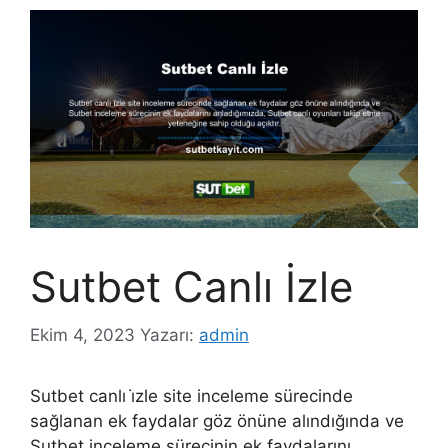
Sutbet Canlı İzle
Ekim 4, 2023
Yazarı:
admin
Sutbet canlı i̇zle site inceleme sürecinde
sağlanan ek faydalar göz önüne alındığında ve
Sutbet inceleme sürecinin ek faydalarını