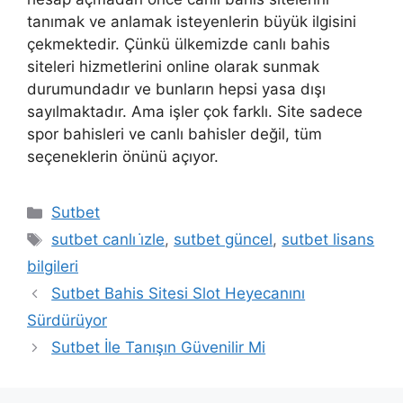
tanımak ve anlamak isteyenlerin büyük ilgisini
çekmektedir. Çünkü ülkemizde canlı bahis
siteleri hizmetlerini online olarak sunmak
durumundadır ve bunların hepsi yasa dışı
sayılmaktadır. Ama işler çok farklı. Site sadece
spor bahisleri ve canlı bahisler değil, tüm
seçeneklerin önünü açıyor.
Kategoriler
Sutbet
Etiketler
sutbet canlı i̇zle
,
sutbet güncel
,
sutbet lisans
bilgileri
Sutbet Bahis Sitesi Slot Heyecanını
Sürdürüyor
Sutbet İle Tanışın Güvenilir Mi