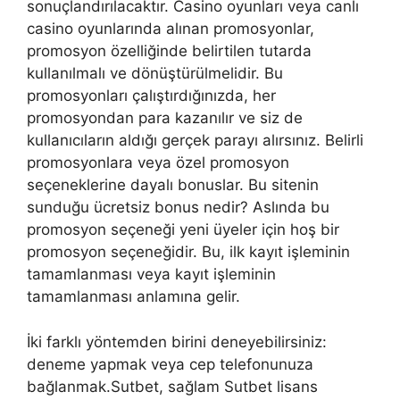
sonuçlandırılacaktır. Casino oyunları veya canlı
casino oyunlarında alınan promosyonlar,
promosyon özelliğinde belirtilen tutarda
kullanılmalı ve dönüştürülmelidir. Bu
promosyonları çalıştırdığınızda, her
promosyondan para kazanılır ve siz de
kullanıcıların aldığı gerçek parayı alırsınız. Belirli
promosyonlara veya özel promosyon
seçeneklerine dayalı bonuslar. Bu sitenin
sunduğu ücretsiz bonus nedir? Aslında bu
promosyon seçeneği yeni üyeler için hoş bir
promosyon seçeneğidir. Bu, ilk kayıt işleminin
tamamlanması veya kayıt işleminin
tamamlanması anlamına gelir.
İki farklı yöntemden birini deneyebilirsiniz:
deneme yapmak veya cep telefonunuza
bağlanmak.Sutbet, sağlam Sutbet lisans