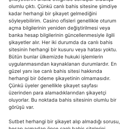
olumlu çıktı. Çünkü canlı bahis sitesine şimdiye
kadar herhangi bir şikayet gelmediğini
söyleyebilirim. Casino ofisleri genellikle oturum
açma bilgilerinin yeniden değiştirilmesi veya
banka hesap bilgilerinin güncellenmesiyle ilgili
şikayetler alır. Her iki durumda da canlı bahis
sitesinin herhangi bir kusuru veya hatası yoktu.
Bütün bunlar ülkemizde hukuki işlemlerin
uygulanmasından kaynaklanan durumlardır. En
güzel yanı ise canlı bahis sitesi hakkında
herhangi bir ödeme şikayetinin olmamasıdır.
Çünkü üyeler genellikle şikayet sayfası
üzerinden para alamadıklarından şikayetçi
oluyorlar. Bu noktada bahis sitesinin olumlu bir
görüşü var.
Sutbet herhangi bir şikayet alıp almadığı sorusu,
hesap açmadan önce canlı bahis sitelerini