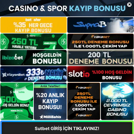
×
Sutbet GİRİŞ İÇİN TIKLAYINIZ!