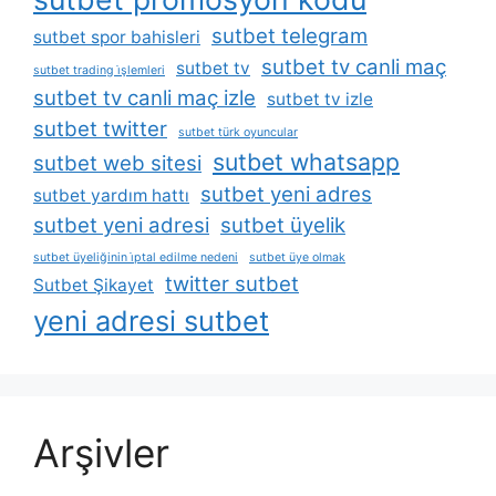
sutbet telegram
sutbet spor bahisleri
sutbet tv canli maç
sutbet tv
sutbet trading i̇şlemleri
sutbet tv canli maç izle
sutbet tv izle
sutbet twitter
sutbet türk oyuncular
sutbet whatsapp
sutbet web sitesi
sutbet yeni adres
sutbet yardım hattı
sutbet yeni adresi
sutbet üyelik
sutbet üyeliğinin i̇ptal edilme nedeni
sutbet üye olmak
twitter sutbet
Sutbet Şikayet
yeni adresi sutbet
Arşivler