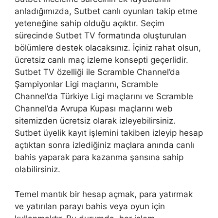
anladığımızda, Sutbet canlı oyunları takip etme
yeteneğine sahip olduğu açıktır. Seçim
sürecinde Sutbet TV formatında oluşturulan
bölümlere destek olacaksınız. İçiniz rahat olsun,
ücretsiz canlı maç izleme konsepti geçerlidir.
Sutbet TV özelliği ile Scramble Channel’da
Şampiyonlar Ligi maçlarını, Scramble
Channel’da Türkiye Ligi maçlarını ve Scramble
Channel’da Avrupa Kupası maçlarını web
sitemizden ücretsiz olarak izleyebilirsiniz.
Sutbet üyelik kayıt işlemini takiben izleyip hesap
açtıktan sonra izlediğiniz maçlara anında canlı
bahis yaparak para kazanma şansına sahip
olabilirsiniz.
Temel mantık bir hesap açmak, para yatırmak
ve yatırılan parayı bahis veya oyun için