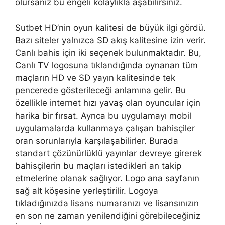
olursanız bu engeli kolaylıkla aşabilirsiniz.
Sutbet HD’nin oyun kalitesi de büyük ilgi gördü.
Bazı siteler yalnızca SD akış kalitesine izin verir.
Canlı bahis için iki seçenek bulunmaktadır. Bu,
Canlı TV logosuna tıklandığında oynanan tüm
maçların HD ve SD yayın kalitesinde tek
pencerede gösterileceği anlamına gelir. Bu
özellikle internet hızı yavaş olan oyuncular için
harika bir fırsat. Ayrıca bu uygulamayı mobil
uygulamalarda kullanmaya çalışan bahisçiler
oran sorunlarıyla karşılaşabilirler. Burada
standart çözünürlüklü yayınlar devreye girerek
bahisçilerin bu maçları istedikleri an takip
etmelerine olanak sağlıyor. Logo ana sayfanın
sağ alt köşesine yerleştirilir. Logoya
tıkladığınızda lisans numaranızı ve lisansınızın
en son ne zaman yenilendiğini görebileceğiniz