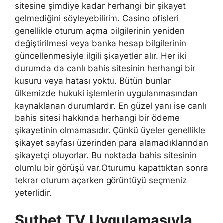
sitesine şimdiye kadar herhangi bir şikayet
gelmediğini söyleyebilirim. Casino ofisleri
genellikle oturum açma bilgilerinin yeniden
değiştirilmesi veya banka hesap bilgilerinin
güncellenmesiyle ilgili şikayetler alır. Her iki
durumda da canlı bahis sitesinin herhangi bir
kusuru veya hatası yoktu. Bütün bunlar
ülkemizde hukuki işlemlerin uygulanmasından
kaynaklanan durumlardır. En güzel yanı ise canlı
bahis sitesi hakkında herhangi bir ödeme
şikayetinin olmamasıdır. Çünkü üyeler genellikle
şikayet sayfası üzerinden para alamadıklarından
şikayetçi oluyorlar. Bu noktada bahis sitesinin
olumlu bir görüşü var.Oturumu kapattıktan sonra
tekrar oturum açarken görüntüyü seçmeniz
yeterlidir.
Sutbet TV Uygulamasıyla