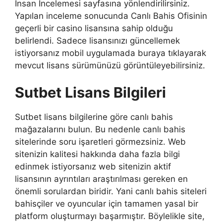
İnsan İncelemesi sayfasına yönlendirilirsiniz.
Yapılan inceleme sonucunda Canlı Bahis Ofisinin
geçerli bir casino lisansına sahip olduğu
belirlendi. Sadece lisansınızı güncellemek
istiyorsanız mobil uygulamada buraya tıklayarak
mevcut lisans sürümünüzü görüntüleyebilirsiniz.
Sutbet Lisans Bilgileri
Sutbet lisans bilgilerine göre canlı bahis
mağazalarını bulun. Bu nedenle canlı bahis
sitelerinde soru işaretleri görmezsiniz. Web
sitenizin kalitesi hakkında daha fazla bilgi
edinmek istiyorsanız web sitenizin aktif
lisansının ayrıntıları araştırılması gereken en
önemli sorulardan biridir. Yani canlı bahis siteleri
bahisçiler ve oyuncular için tamamen yasal bir
platform oluşturmayı başarmıştır. Böylelikle site,