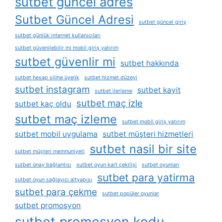
sutbet güncel adres
Sutbet Güncel Adresi
sutbet güncel giriş
sutbet günlük i̇nternet kullanıcıları
sutbet güvenilebilir mi mobil giriş yatırım
sutbet güvenlir mi
sutbet hakkında
sutbet hesap silme üyelik
sutbet hizmet düzeyi
sutbet instagram
sutbet kayit
sutbet i̇lerleme
sutbet maç izle
sutbet kaç oldu
sutbet maç izleme
sutbet mobil giriş yatırım
sutbet mobil uygulama
sutbet müşteri hizmetleri
sutbet nasil bir site
sutbet müşteri memnuniyeti
sutbet onay bağlantısı
sutbet oyun kart çekilişi
sutbet oyunları
sutbet para yatirma
sutbet oyun sağlayıcı altyapısı
sutbet para çekme
sutbet popüler oyunlar
sutbet promosyon
sutbet promosyon kodu