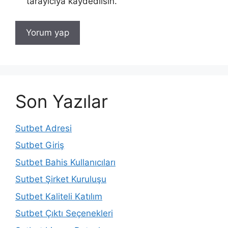
tarayıcıya kaydedilsin.
Son Yazılar
Sutbet Adresi
Sutbet Giriş
Sutbet Bahis Kullanıcıları
Sutbet Şirket Kuruluşu
Sutbet Kaliteli Katılım
Sutbet Çıktı Seçenekleri