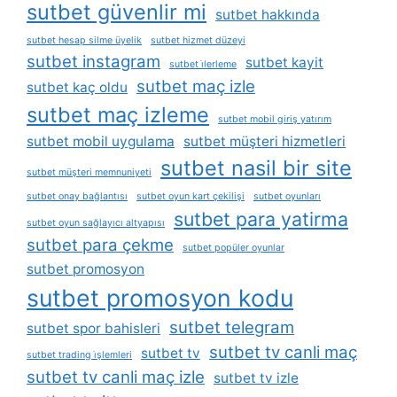
sutbet güvenlir mi
sutbet hakkında
sutbet hesap silme üyelik
sutbet hizmet düzeyi
sutbet instagram
sutbet kayit
sutbet i̇lerleme
sutbet maç izle
sutbet kaç oldu
sutbet maç izleme
sutbet mobil giriş yatırım
sutbet mobil uygulama
sutbet müşteri hizmetleri
sutbet nasil bir site
sutbet müşteri memnuniyeti
sutbet onay bağlantısı
sutbet oyun kart çekilişi
sutbet oyunları
sutbet para yatirma
sutbet oyun sağlayıcı altyapısı
sutbet para çekme
sutbet popüler oyunlar
sutbet promosyon
sutbet promosyon kodu
sutbet telegram
sutbet spor bahisleri
sutbet tv canli maç
sutbet tv
sutbet trading i̇şlemleri
sutbet tv canli maç izle
sutbet tv izle