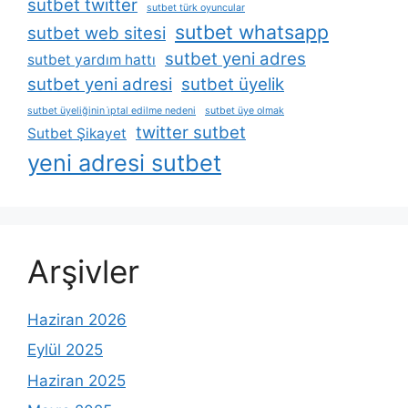
sutbet twitter
sutbet türk oyuncular
sutbet whatsapp
sutbet web sitesi
sutbet yeni adres
sutbet yardım hattı
sutbet yeni adresi
sutbet üyelik
sutbet üyeliğinin i̇ptal edilme nedeni
sutbet üye olmak
twitter sutbet
Sutbet Şikayet
yeni adresi sutbet
Arşivler
Haziran 2026
Eylül 2025
Haziran 2025