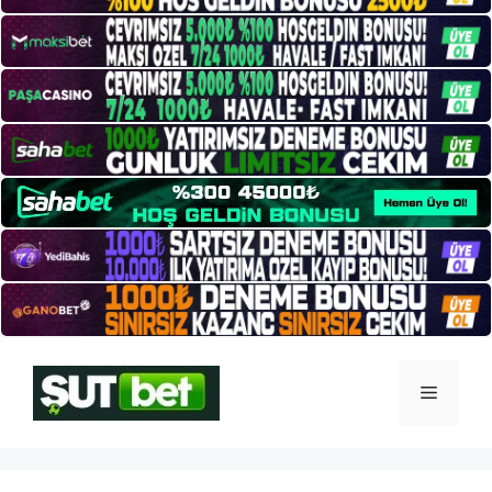
İçeriğe
atla
Menü