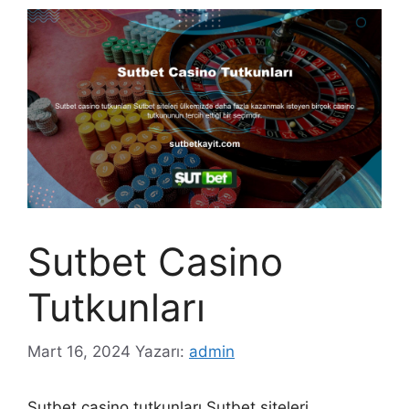
Sutbet Casino
Tutkunları
Mart 16, 2024
Yazarı:
admin
Sutbet casino tutkunları Sutbet siteleri