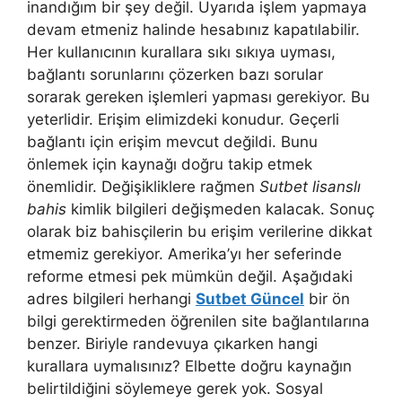
inandığım bir şey değil. Uyarıda işlem yapmaya
devam etmeniz halinde hesabınız kapatılabilir.
Her kullanıcının kurallara sıkı sıkıya uyması,
bağlantı sorunlarını çözerken bazı sorular
sorarak gereken işlemleri yapması gerekiyor. Bu
yeterlidir. Erişim elimizdeki konudur. Geçerli
bağlantı için erişim mevcut değildi. Bunu
önlemek için kaynağı doğru takip etmek
önemlidir. Değişikliklere rağmen
Sutbet lisanslı
bahis
kimlik bilgileri değişmeden kalacak. Sonuç
olarak biz bahisçilerin bu erişim verilerine dikkat
etmemiz gerekiyor. Amerika’yı her seferinde
reforme etmesi pek mümkün değil. Aşağıdaki
adres bilgileri herhangi
Sutbet Güncel
bir ön
bilgi gerektirmeden öğrenilen site bağlantılarına
benzer. Biriyle randevuya çıkarken hangi
kurallara uymalısınız? Elbette doğru kaynağın
belirtildiğini söylemeye gerek yok. Sosyal