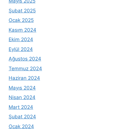
Mayıs 2025
Şubat 2025
Ocak 2025
Kasım 2024
Ekim 2024
Eylül 2024
Ağustos 2024
Temmuz 2024
Haziran 2024
Mayıs 2024
Nisan 2024
Mart 2024
Şubat 2024
Ocak 2024