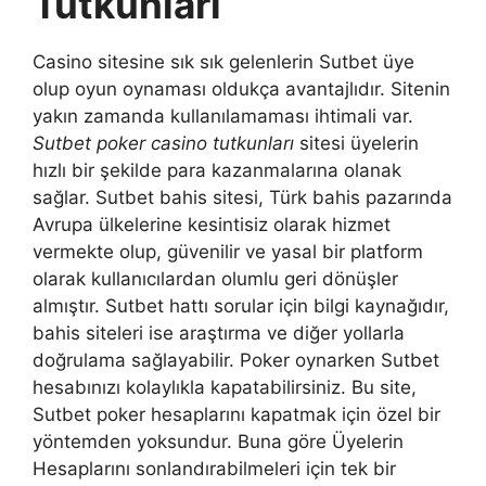
Tutkunları
Casino sitesine sık sık gelenlerin Sutbet üye
olup oyun oynaması oldukça avantajlıdır. Sitenin
yakın zamanda kullanılamaması ihtimali var.
Sutbet poker casino tutkunları
sitesi üyelerin
hızlı bir şekilde para kazanmalarına olanak
sağlar. Sutbet bahis sitesi, Türk bahis pazarında
Avrupa ülkelerine kesintisiz olarak hizmet
vermekte olup, güvenilir ve yasal bir platform
olarak kullanıcılardan olumlu geri dönüşler
almıştır. Sutbet hattı sorular için bilgi kaynağıdır,
bahis siteleri ise araştırma ve diğer yollarla
doğrulama sağlayabilir. Poker oynarken Sutbet
hesabınızı kolaylıkla kapatabilirsiniz. Bu site,
Sutbet poker hesaplarını kapatmak için özel bir
yöntemden yoksundur. Buna göre Üyelerin
Hesaplarını sonlandırabilmeleri için tek bir