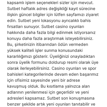
kapsamlı işlem seçenekleri sizler için mevcut.
Sutbet haftalık adres değişikliği kayıt sürecine
ilişkin güncel bilgiler için lütfen sayfamızı ziyaret
edin. Sutbet yeni lokasyonu ayrıcalıklı bahis
fırsatları sunuyor. Sutbet casino oyunları
hakkında daha fazla bilgi edinmek istiyorsanız
konuyu daha fazla araştırmak isteyebilirsiniz.
Bu, şirketinizin itibarından ödün vermeden
yüksek kaliteli işler sunma konusundaki
kararlılığımızı gösterir. Üyeliğinizi onayladıktan
sonra üyelik formunu doldurup resmi olarak üye
olarak ilerleyebilirsiniz. Casino oyunları ve spor
bahisleri kategorilerinde devam eden başarımız
için ofisimiz sayesinde yeni bir adrese
kavuşmuş olduk. Bu kısıtlama yalnızca alan
adlarının yenilenmesi için geçerlidir ve yeni
adresleri kapsamaz. Sutbet son konuşmasına
benzer şekilde artık yeni oyunları tanıtabilir ve