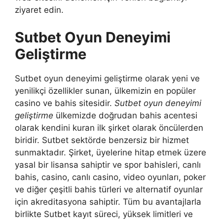
ziyaret edin.
Sutbet Oyun Deneyimi
Geliştirme
Sutbet oyun deneyimi geliştirme olarak yeni ve
yenilikçi özellikler sunan, ülkemizin en popüler
casino ve bahis sitesidir.
Sutbet oyun deneyimi
geliştirme
ülkemizde doğrudan bahis acentesi
olarak kendini kuran ilk şirket olarak öncülerden
biridir. Sutbet sektörde benzersiz bir hizmet
sunmaktadır. Şirket, üyelerine hitap etmek üzere
yasal bir lisansa sahiptir ve spor bahisleri, canlı
bahis, casino, canlı casino, video oyunları, poker
ve diğer çeşitli bahis türleri ve alternatif oyunlar
için akreditasyona sahiptir. Tüm bu avantajlarla
birlikte Sutbet kayıt süreci, yüksek limitleri ve