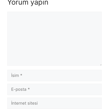
Yorum yapın
Yorum
İsim
E-
posta
İnternet
sitesi