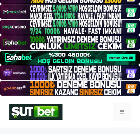
İçeriğe
atla
Menü