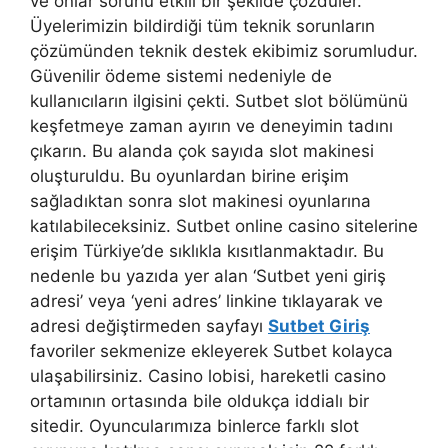
ve onlar sorunu etkili bir şekilde çözdüler.
Üyelerimizin bildirdiği tüm teknik sorunların
çözümünden teknik destek ekibimiz sorumludur.
Güvenilir ödeme sistemi nedeniyle de
kullanıcıların ilgisini çekti. Sutbet slot bölümünü
keşfetmeye zaman ayırın ve deneyimin tadını
çıkarın. Bu alanda çok sayıda slot makinesi
oluşturuldu. Bu oyunlardan birine erişim
sağladıktan sonra slot makinesi oyunlarına
katılabileceksiniz. Sutbet online casino sitelerine
erişim Türkiye’de sıklıkla kısıtlanmaktadır. Bu
nedenle bu yazıda yer alan ‘Sutbet yeni giriş
adresi’ veya ‘yeni adres’ linkine tıklayarak ve
adresi değiştirmeden sayfayı
Sutbet Giriş
favoriler sekmenize ekleyerek Sutbet kolayca
ulaşabilirsiniz. Casino lobisi, hareketli casino
ortamının ortasında bile oldukça iddialı bir
sitedir. Oyuncularımıza binlerce farklı slot