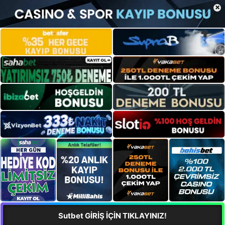
×
Sutbet GİRİŞ İÇİN TIKLAYINIZ!