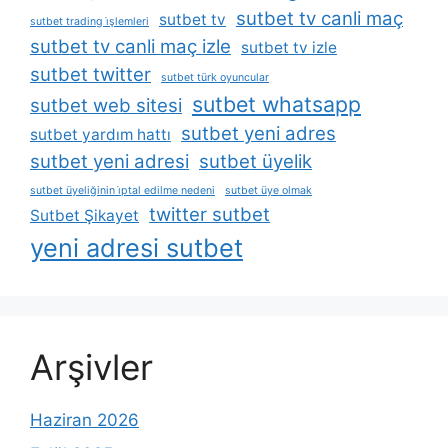
sutbet tv canli maç
sutbet tv
sutbet trading i̇şlemleri
sutbet tv canli maç izle
sutbet tv izle
sutbet twitter
sutbet türk oyuncular
sutbet whatsapp
sutbet web sitesi
sutbet yeni adres
sutbet yardım hattı
sutbet yeni adresi
sutbet üyelik
sutbet üyeliğinin i̇ptal edilme nedeni
sutbet üye olmak
twitter sutbet
Sutbet Şikayet
yeni adresi sutbet
Arşivler
Haziran 2026