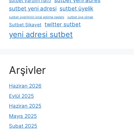
sutbet yeni adres
sutbet yardım hattı
sutbet yeni adresi
sutbet üyelik
sutbet üyeliğinin i̇ptal edilme nedeni
sutbet üye olmak
twitter sutbet
Sutbet Şikayet
yeni adresi sutbet
Arşivler
Haziran 2026
Eylül 2025
Haziran 2025
Mayıs 2025
Şubat 2025