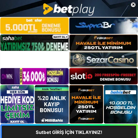
×
Sutbet GİRİŞ İÇİN TIKLAYINIZ!