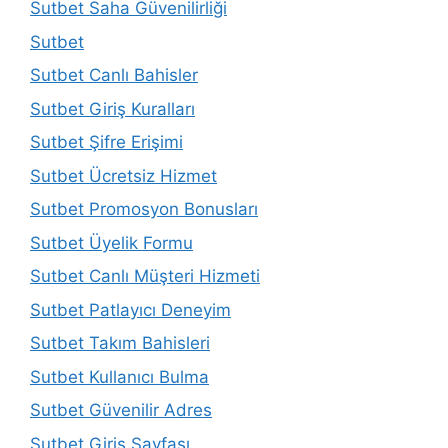
Sutbet Saha Güvenilirliği
Sutbet
Sutbet Canlı Bahisler
Sutbet Giriş Kuralları
Sutbet Şifre Erişimi
Sutbet Ücretsiz Hizmet
Sutbet Promosyon Bonusları
Sutbet Üyelik Formu
Sutbet Canlı Müşteri Hizmeti
Sutbet Patlayıcı Deneyim
Sutbet Takım Bahisleri
Sutbet Kullanıcı Bulma
Sutbet Güvenilir Adres
Sutbet Giriş Sayfası