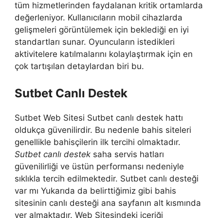
tüm hizmetlerinden faydalanan kritik ortamlarda
değerleniyor. Kullanıcıların mobil cihazlarda
gelişmeleri görüntülemek için beklediği en iyi
standartları sunar. Oyuncuların istedikleri
aktivitelere katılmalarını kolaylaştırmak için en
çok tartışılan detaylardan biri bu.
Sutbet Canlı Destek
Sutbet Web Sitesi Sutbet canlı destek hattı
oldukça güvenilirdir. Bu nedenle bahis siteleri
genellikle bahisçilerin ilk tercihi olmaktadır.
Sutbet canlı destek
saha servis hatları
güvenilirliği ve üstün performansı nedeniyle
sıklıkla tercih edilmektedir. Sutbet canlı desteği
var mı Yukarıda da belirttiğimiz gibi bahis
sitesinin canlı desteği ana sayfanın alt kısmında
yer almaktadır. Web Sitesindeki içeriği