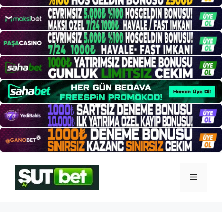
İçeriğe
atla
Menü