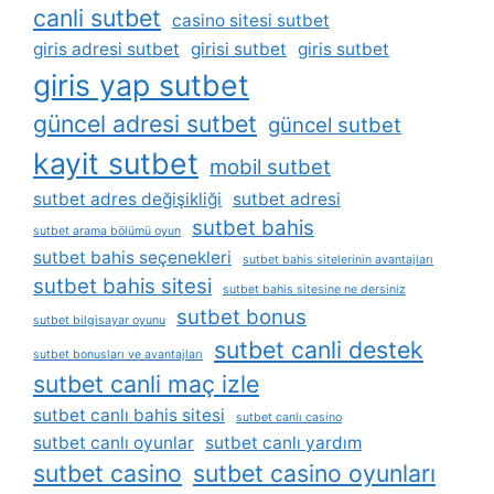
canli sutbet
casino sitesi sutbet
giris adresi sutbet
girisi sutbet
giris sutbet
giris yap sutbet
güncel adresi sutbet
güncel sutbet
kayit sutbet
mobil sutbet
sutbet adres değişikliği
sutbet adresi
sutbet bahis
sutbet arama bölümü oyun
sutbet bahis seçenekleri
sutbet bahis sitelerinin avantajları
sutbet bahis sitesi
sutbet bahis sitesine ne dersiniz
sutbet bonus
sutbet bilgisayar oyunu
sutbet canli destek
sutbet bonusları ve avantajları
sutbet canli maç izle
sutbet canlı bahis sitesi
sutbet canlı casino
sutbet canlı oyunlar
sutbet canlı yardım
sutbet casino
sutbet casino oyunları