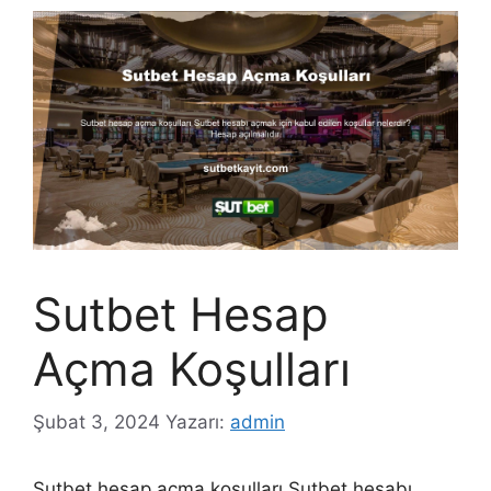
Sutbet Hesap
Açma Koşulları
Şubat 3, 2024
Yazarı:
admin
Sutbet hesap açma koşulları Sutbet hesabı