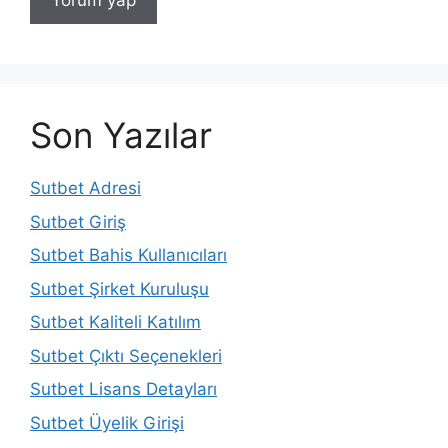
Son Yazılar
Sutbet Adresi
Sutbet Giriş
Sutbet Bahis Kullanıcıları
Sutbet Şirket Kuruluşu
Sutbet Kaliteli Katılım
Sutbet Çıktı Seçenekleri
Sutbet Lisans Detayları
Sutbet Üyelik Girişi