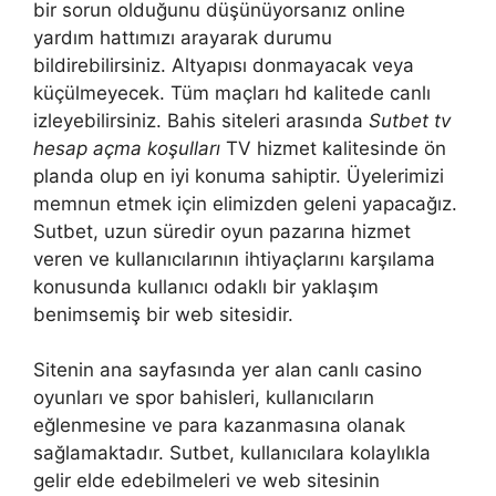
bir sorun olduğunu düşünüyorsanız online
yardım hattımızı arayarak durumu
bildirebilirsiniz. Altyapısı donmayacak veya
küçülmeyecek. Tüm maçları hd kalitede canlı
izleyebilirsiniz. Bahis siteleri arasında
Sutbet tv
hesap açma koşulları
TV hizmet kalitesinde ön
planda olup en iyi konuma sahiptir. Üyelerimizi
memnun etmek için elimizden geleni yapacağız.
Sutbet, uzun süredir oyun pazarına hizmet
veren ve kullanıcılarının ihtiyaçlarını karşılama
konusunda kullanıcı odaklı bir yaklaşım
benimsemiş bir web sitesidir.
Sitenin ana sayfasında yer alan canlı casino
oyunları ve spor bahisleri, kullanıcıların
eğlenmesine ve para kazanmasına olanak
sağlamaktadır. Sutbet, kullanıcılara kolaylıkla
gelir elde edebilmeleri ve web sitesinin