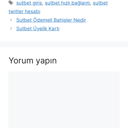
Etiketler
sutbet giris
,
sutbet hızlı bağlantı
,
sutbet
twitter hesabı
Sutbet Ödemeli Bahisler Nedir
Sutbet Üyelik Kartı
Yorum yapın
Yorum