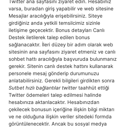
Twitter ana sayfasını ziyaret edin. Hesabınız
varsa, buradan giriş yapabilir ve web sitesine
Mesajlar aracılığıyla erişebilirsiniz. Siteye
girdiğiniz anda yetkili temsilcimiz sizinle
iletişime geçecektir. Bonus detayları Canlı
Destek iletilerek talep edilen bonus
sağlanacaktır. İleri düzey bir adım olarak web
sitesinin ana sayfasını ziyaret etmeniz ve canlı
sohbet hattı aracılığıyla başvuruda bulunmanız
gerekir. Sitenin canlı destek hattını kullanarak
personele mesaj gönderip durumunuzu
anlatabilirsiniz. Gerekli bilgileri girdikten sonra
Sutbet hızlı bağlantılar twitter
taahhüt ettiği
Twitter ödemeleri talep edilmesi halinde
hesabınıza aktarılacaktır. Hesabınızdan
çekilecek bonusun içeriğine ilişkin bilgi miktarı
ve ne olduğuna ilişkin veriler sitedeki formda
görüntülenecektir. Ancak bu sosyal medya