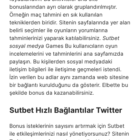
bonuslarından ayrı olarak gruplandırılmıştır.
Örneğin maç tahmini en sık kullanılan
tekniklerden biridir. Sitenin sayfalarında yer alan
belirli seçimler ile oyunların yorumlarına
tahminlerinizi yaparak katılabilirsiniz.
Sutbet
sosyal medya
Games Bu kullanıcıların oyun
incelemelerini ve tahminlerini ana sayfamızda
paylaşın. Bu kişilerden sosyal medyadaki
iletişim bilgileri ile iletişime geçmeleri istendi.
İzin verilen bu adlar aynı zamanda web sitesine
bir bağlantı kurulduğunu da gösterir. Elbette bu
şekilde bonus da kazanabilirsiniz.
Sutbet Hızlı Bağlantılar Twitter
Bonus isteklerinin sayısını artırmak için Sutbet
ile etkileşimlerinizi nasıl yönetiyorsunuz? Sitenin