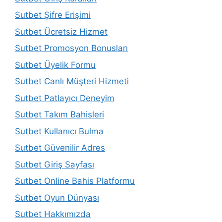
Sutbet Şifre Erişimi
Sutbet Ücretsiz Hizmet
Sutbet Promosyon Bonusları
Sutbet Üyelik Formu
Sutbet Canlı Müşteri Hizmeti
Sutbet Patlayıcı Deneyim
Sutbet Takım Bahisleri
Sutbet Kullanıcı Bulma
Sutbet Güvenilir Adres
Sutbet Giriş Sayfası
Sutbet Online Bahis Platformu
Sutbet Oyun Dünyası
Sutbet Hakkımızda