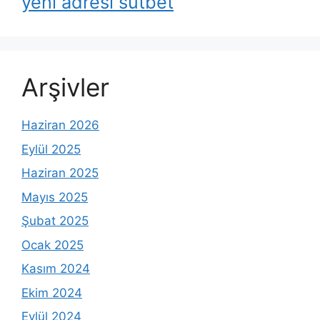
yeni adresi sutbet
Arşivler
Haziran 2026
Eylül 2025
Haziran 2025
Mayıs 2025
Şubat 2025
Ocak 2025
Kasım 2024
Ekim 2024
Eylül 2024