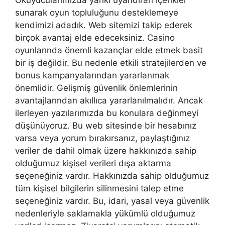
Okuyucularımızda yankı uyandıran içerikler
sunarak oyun topluluğunu desteklemeye
kendimizi adadık. Web sitemizi takip ederek
birçok avantaj elde edeceksiniz. Casino
oyunlarında önemli kazançlar elde etmek basit
bir iş değildir. Bu nedenle etkili stratejilerden ve
bonus kampanyalarından yararlanmak
önemlidir. Gelişmiş güvenlik önlemlerinin
avantajlarından akıllıca yararlanılmalıdır. Ancak
ilerleyen yazılarımızda bu konulara değinmeyi
düşünüyoruz. Bu web sitesinde bir hesabınız
varsa veya yorum bırakırsanız, paylaştığınız
veriler de dahil olmak üzere hakkınızda sahip
olduğumuz kişisel verileri dışa aktarma
seçeneğiniz vardır. Hakkınızda sahip olduğumuz
tüm kişisel bilgilerin silinmesini talep etme
seçeneğiniz vardır. Bu, idari, yasal veya güvenlik
nedenleriyle saklamakla yükümlü olduğumuz