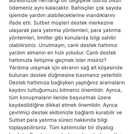
adresinizde herhangi bir değişiklik olursa olsun
ödemeniz aynı kalacaktır. Bahisçiler çok sayıda
işlemde yardım alabileceklerine inandıklarını
ifade etti. Sutbet müşteri destek merkezine
ulaşarak para yatırma yöntemleri, para yatırma
yöntemleri, limitler gibi konularda bilgi sahibi
olabilirsiniz. Unutmayın, canlı destek hattımız
yardım almanın en hızlı yoludur. Canlı destek
hattımızla iletişime geçmek ister misiniz?
Yardıma ulaşmak için ekranın sağ alt köşesinde
bulunan destek düğmesine basmanız yeterlidir.
Destek hattımıza bağlıyken yaptığınız aramaların
kaydını tuttuğumuzu bilmeniz önemlidir. Ayrıca,
tüm konuşmaların ileride başvurmak üzere
kaydedildiğine dikkat etmek önemlidir. Ayrıca
çevrimiçi destek ekibimizle bağlantı kurabilir ve
Sutbet para yatırma süreci hakkında bilgi
toplayabilirsiniz. Tüm katılımcılar bir diyalog