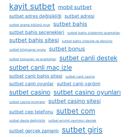
kayit sutbet
mobil sutbet
sutbet adres değişikliği
sutbet adresi
sutbet bahis
sutbet arama bölümü oyun
sutbet bahis seçenekleri
sutbet bahis sitelerinin avantajları
sutbet bahis sitesi
sutbet bahis sitesine ne dersiniz
sutbet bonus
sutbet bilgisayar oyunu
sutbet canli destek
sutbet bonusları ve avantajları
sutbet canli maç izle
sutbet canlı bahis sitesi
sutbet canlı casino
sutbet canlı oyunlar
sutbet canlı yardım
sutbet casino
sutbet casino oyunları
sutbet casino sitesi
sutbet casino programı
sutbet com
sutbet cep telefonu
sutbet deste değişiklik
sutbet erişimi çevrimiçi destek
sutbet giris
sutbet gerçek zamanlı