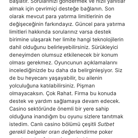
başlatır. Sorularınızı göndermek ve hızlı yanıtlar
almak için çevrimiçi desteğe bağlanın. Son
olarak mevcut para yatırma limitlerinin de
değişeceğinin farkındayız. Güncel para yatırma
limitleri hakkında sorularınız varsa destek
birimine ulaşarak her limite hangi teknolojilerin
dahil olduğunu belirleyebilirsiniz. Sürükleyici
deneyimden olumsuz etkilenecek bir konum
olması gerekmez. Oyuncunun açıklamalarını
incelediğinizde bu daha da belirginleşiyor. Siz
de bu heyecanı yaşayabilir, bu ailenin
yolculuğuna katılabilirsiniz. Pişman
olmayacaksın. Çok Rahat. Firma bu konuda
destek ve yardım sağlamaya devam edecek.
Casino sektöründe önemli bir yere sahip
olduğuna inandığım bu oyunu sizlere tanıtmak
istedim. Canlı casino bölümü çeşitli
Sutbet
gerekli belgeler oran değerlendirme
poker