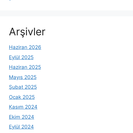
Arşivler
Haziran 2026
Eylül 2025
Haziran 2025
Mayıs 2025
Şubat 2025
Ocak 2025
Kasım 2024
Ekim 2024
Eylül 2024