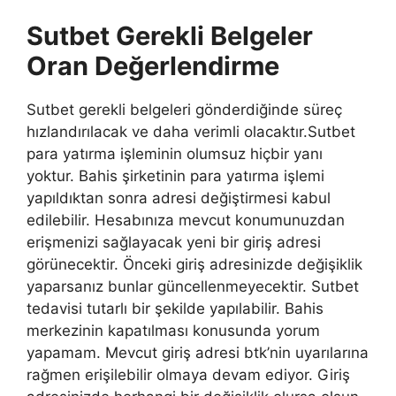
Sutbet Gerekli Belgeler
Oran Değerlendirme
Sutbet gerekli belgeleri gönderdiğinde süreç
hızlandırılacak ve daha verimli olacaktır.Sutbet
para yatırma işleminin olumsuz hiçbir yanı
yoktur. Bahis şirketinin para yatırma işlemi
yapıldıktan sonra adresi değiştirmesi kabul
edilebilir. Hesabınıza mevcut konumunuzdan
erişmenizi sağlayacak yeni bir giriş adresi
görünecektir. Önceki giriş adresinizde değişiklik
yaparsanız bunlar güncellenmeyecektir. Sutbet
tedavisi tutarlı bir şekilde yapılabilir. Bahis
merkezinin kapatılması konusunda yorum
yapamam. Mevcut giriş adresi btk’nin uyarılarına
rağmen erişilebilir olmaya devam ediyor. Giriş