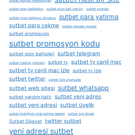
sutbet müşteri memnuniyeti
sutbet onay bağlantısı
sutbet oyun kart çekilişi
sutbet oyunları
sutbet para yatirma
sutbet oyun sağlayıcı altyapısı
sutbet para çekme
sutbet popüler oyunlar
sutbet promosyon
sutbet promosyon kodu
sutbet telegram
sutbet spor bahisleri
sutbet tv canli maç
sutbet tv
sutbet trading i̇şlemleri
sutbet tv canli maç izle
sutbet tv izle
sutbet twitter
sutbet türk oyuncular
sutbet whatsapp
sutbet web sitesi
sutbet yeni adres
sutbet yardım hattı
sutbet yeni adresi
sutbet üyelik
sutbet üyeliğinin i̇ptal edilme nedeni
sutbet üye olmak
twitter sutbet
Sutbet Şikayet
yeni adresi sutbet