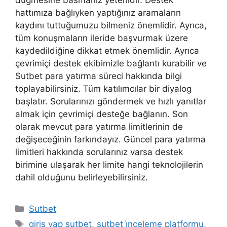
hattımıza bağlıyken yaptığınız aramaların
kaydını tuttuğumuzu bilmeniz önemlidir. Ayrıca,
tüm konuşmaların ileride başvurmak üzere
kaydedildiğine dikkat etmek önemlidir. Ayrıca
çevrimiçi destek ekibimizle bağlantı kurabilir ve
Sutbet para yatırma süreci hakkında bilgi
toplayabilirsiniz. Tüm katılımcılar bir diyalog
başlatır. Sorularınızı göndermek ve hızlı yanıtlar
almak için çevrimiçi desteğe bağlanın. Son
olarak mevcut para yatırma limitlerinin de
değişeceğinin farkındayız. Güncel para yatırma
limitleri hakkında sorularınız varsa destek
birimine ulaşarak her limite hangi teknolojilerin
dahil olduğunu belirleyebilirsiniz.
Kategoriler
Sutbet
Etiketler
giris yap sutbet
,
sutbet i̇nceleme platformu
,