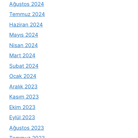
Ağustos 2024
Temmuz 2024
Haziran 2024
Mayıs 2024
Nisan 2024
Mart 2024
Şubat 2024
Ocak 2024
Aralık 2023
Kasım 2023
Ekim 2023
Eylül 2023
Ağustos 2023