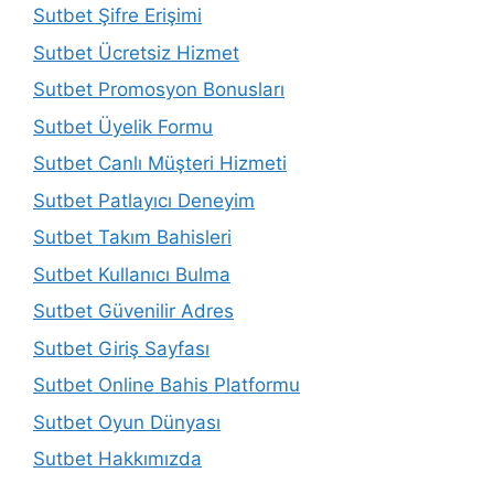
Sutbet Şifre Erişimi
Sutbet Ücretsiz Hizmet
Sutbet Promosyon Bonusları
Sutbet Üyelik Formu
Sutbet Canlı Müşteri Hizmeti
Sutbet Patlayıcı Deneyim
Sutbet Takım Bahisleri
Sutbet Kullanıcı Bulma
Sutbet Güvenilir Adres
Sutbet Giriş Sayfası
Sutbet Online Bahis Platformu
Sutbet Oyun Dünyası
Sutbet Hakkımızda