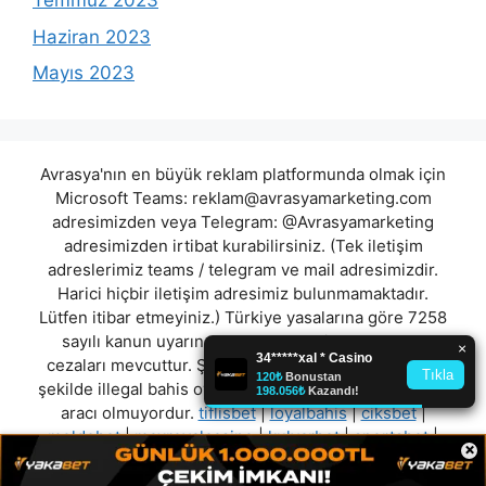
Temmuz 2023
Haziran 2023
Mayıs 2023
Avrasya'nın en büyük reklam platformunda olmak için
Microsoft Teams:
reklam@avrasyamarketing.com
adresimizden veya Telegram: @Avrasyamarketing
adresimizden irtibat kurabilirsiniz. (Tek iletişim
adreslerimiz teams / telegram ve mail adresimizdir.
Harici hiçbir iletişim adresimiz bulunmamaktadır.
Lütfen itibar etmeyiniz.) Türkiye yasalarına göre 7258
sayılı kanun uyarınca yasa dışı bahis oynamanın
cezaları mevcuttur. Şu an bulunduğunuz site hiç bir
şekilde illegal bahis oyunları oynatmıyor ve oynamaya
aracı olmuyordur.
tiflisbet
|
loyalbahis
|
ciksbet
|
moldebet
|
maxroyalcasino
|
kulvarbet
|
sportsbet
|
×
betikent