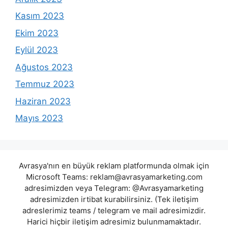
Kasım 2023
Ekim 2023
Eylül 2023
Ağustos 2023
Temmuz 2023
Haziran 2023
Mayıs 2023
Avrasya'nın en büyük reklam platformunda olmak için
Microsoft Teams:
reklam@avrasyamarketing.com
adresimizden veya Telegram: @Avrasyamarketing
adresimizden irtibat kurabilirsiniz. (Tek iletişim
adreslerimiz teams / telegram ve mail adresimizdir.
Harici hiçbir iletişim adresimiz bulunmamaktadır.