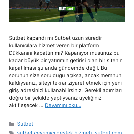
Sutbet kapandı mı Sutbet uzun süredir
kullanıcılara hizmet veren bir platform.
Dükkanını kapattın mı? Kapanıyor musunuz bu
kadar büyük bir yatırımın getirisi olan bir sitenin
kapatılması şu anda gündemde değil. Bu
sorunun size sorulduğu açıksa, ancak memnun
kaldıysanız, siteyi tekrar ziyaret etmek için yeni
giriş adresinizi kullanabilirsiniz. Gerekli adımları
doğru bir şekilde yaptıysanız üyeliğiniz
aktifleşecek …
Devamını oku…
Kategoriler
Sutbet
Etiketler
sutbet çevrimiçi destek hizmeti
,
sutbet com
,