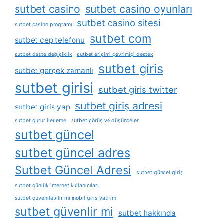
sutbet casino
sutbet casino oyunları
sutbet casino sitesi
sutbet casino programı
sutbet com
sutbet cep telefonu
sutbet deste değişiklik
sutbet erişimi çevrimiçi destek
sutbet giris
sutbet gerçek zamanlı
sutbet girisi
sutbet giris twitter
sutbet giriş adresi
sutbet giris yap
sutbet gurur ilerleme
sutbet görüş ve düşünceler
sutbet güncel
sutbet güncel adres
Sutbet Güncel Adresi
sutbet güncel giriş
sutbet günlük i̇nternet kullanıcıları
sutbet güvenilebilir mi mobil giriş yatırım
sutbet güvenlir mi
sutbet hakkında