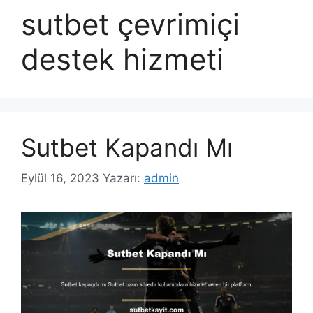
sutbet çevrimiçi
destek hizmeti
Sutbet Kapandı Mı
Eylül 16, 2023
Yazarı:
admin