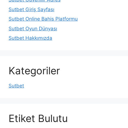
Sutbet Giriş Sayfası
Sutbet Online Bahis Platformu
Sutbet Oyun Dünyası
Sutbet Hakkımızda
Kategoriler
Sutbet
Etiket Bulutu