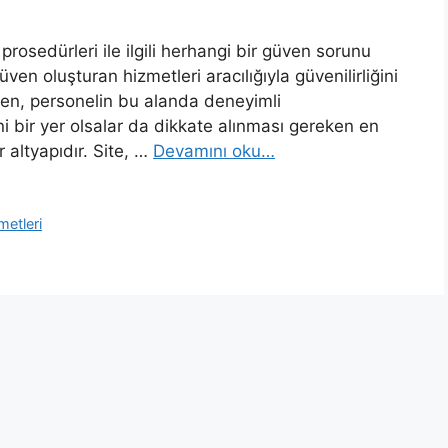
osedürleri ile ilgili herhangi bir güven sorunu
ven oluşturan hizmetleri aracılığıyla güvenilirliğini
ğmen, personelin bu alanda deneyimli
ni bir yer olsalar da dikkate alınması gereken en
r altyapıdır. Site, …
Devamını oku…
metleri