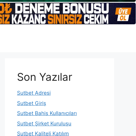
Son Yazılar
Sutbet Adresi
Sutbet Giriş
Sutbet Bahis Kullanıcıları
Sutbet Şirket Kuruluşu
Sutbet Kaliteli Katılım