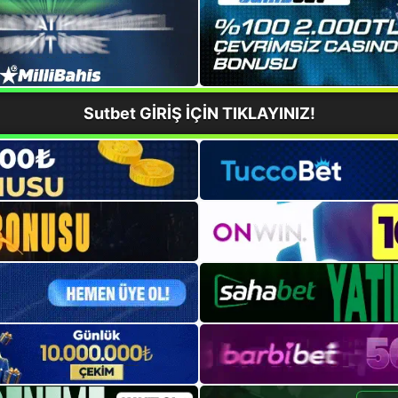
Sutbet GİRİŞ İÇİN TIKLAYINIZ!