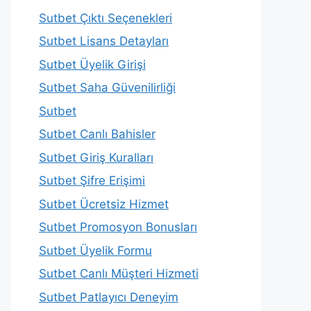
Sutbet Çıktı Seçenekleri
Sutbet Lisans Detayları
Sutbet Üyelik Girişi
Sutbet Saha Güvenilirliği
Sutbet
Sutbet Canlı Bahisler
Sutbet Giriş Kuralları
Sutbet Şifre Erişimi
Sutbet Ücretsiz Hizmet
Sutbet Promosyon Bonusları
Sutbet Üyelik Formu
Sutbet Canlı Müşteri Hizmeti
Sutbet Patlayıcı Deneyim