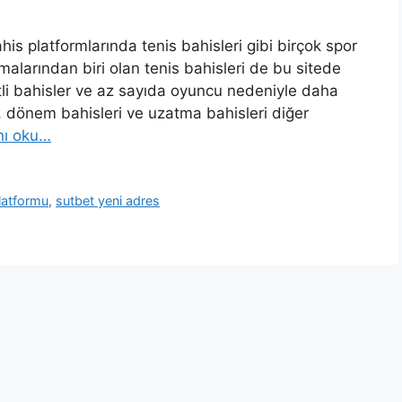
is platformlarında tenis bahisleri gibi birçok spor
şmalarından biri olan tenis bahisleri de bu sitede
itli bahisler ve az sayıda oyuncu nedeniyle daha
i, dönem bahisleri ve uzatma bahisleri diğer
nı oku…
platformu
,
sutbet yeni adres