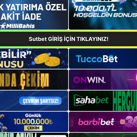
Sutbet GİRİŞ İÇİN TIKLAYINIZ!