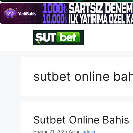
İçeriğe
atla
sutbet online ba
Sutbet Online Bahis
Haziran 21, 2025
Yazarı:
admin