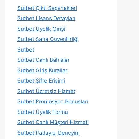
Sutbet Çıktı Seçenekleri
Sutbet Lisans Detayları
Sutbet Üyelik Girişi
Sutbet Saha Güvenilirliği
Sutbet
Sutbet Canlı Bahisler
Sutbet Giriş Kuralları
Sutbet Şifre Erişimi
Sutbet Ücretsiz Hizmet
Sutbet Promosyon Bonusları
Sutbet Üyelik Formu
Sutbet Canlı Müşteri Hizmeti
Sutbet Patlayıcı Deneyim