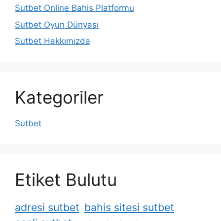
Sutbet Online Bahis Platformu
Sutbet Oyun Dünyası
Sutbet Hakkımızda
Kategoriler
Sutbet
Etiket Bulutu
adresi sutbet
bahis sitesi sutbet