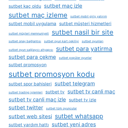
sutbet maç izle
sutbet kaç oldu
sutbet maç izleme
sutbet mobil giriş yatırım
sutbet mobil uygulama
sutbet müşteri hizmetleri
sutbet nasil bir site
sutbet müşteri memnuniyeti
sutbet onay bağlantısı
sutbet oyun kart çekilişi
sutbet oyunları
sutbet para yatirma
sutbet oyun sağlayıcı altyapısı
sutbet para çekme
sutbet popüler oyunlar
sutbet promosyon
sutbet promosyon kodu
sutbet telegram
sutbet spor bahisleri
sutbet tv canli maç
sutbet tv
sutbet trading i̇şlemleri
sutbet tv canli maç izle
sutbet tv izle
sutbet twitter
sutbet türk oyuncular
sutbet whatsapp
sutbet web sitesi
sutbet yeni adres
sutbet yardım hattı