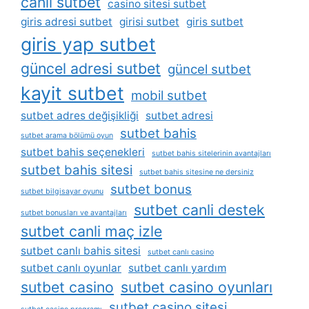
canli sutbet
casino sitesi sutbet
giris adresi sutbet
girisi sutbet
giris sutbet
giris yap sutbet
güncel adresi sutbet
güncel sutbet
kayit sutbet
mobil sutbet
sutbet adres değişikliği
sutbet adresi
sutbet bahis
sutbet arama bölümü oyun
sutbet bahis seçenekleri
sutbet bahis sitelerinin avantajları
sutbet bahis sitesi
sutbet bahis sitesine ne dersiniz
sutbet bonus
sutbet bilgisayar oyunu
sutbet canli destek
sutbet bonusları ve avantajları
sutbet canli maç izle
sutbet canlı bahis sitesi
sutbet canlı casino
sutbet canlı oyunlar
sutbet canlı yardım
sutbet casino
sutbet casino oyunları
sutbet casino sitesi