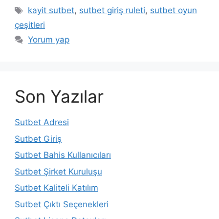
Etiketler
kayit sutbet
,
sutbet giriş ruleti
,
sutbet oyun
çeşitleri
Yorum yap
Son Yazılar
Sutbet Adresi
Sutbet Giriş
Sutbet Bahis Kullanıcıları
Sutbet Şirket Kuruluşu
Sutbet Kaliteli Katılım
Sutbet Çıktı Seçenekleri