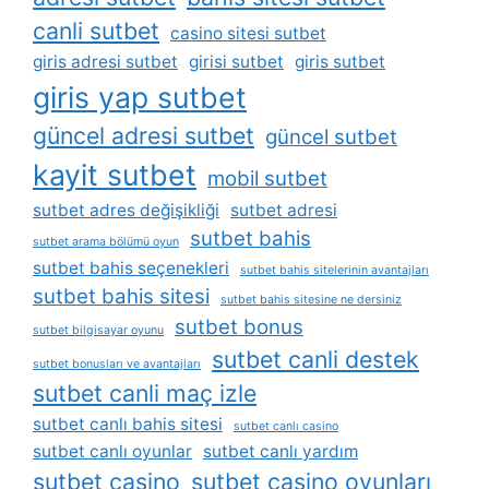
canli sutbet
casino sitesi sutbet
giris adresi sutbet
girisi sutbet
giris sutbet
giris yap sutbet
güncel adresi sutbet
güncel sutbet
kayit sutbet
mobil sutbet
sutbet adres değişikliği
sutbet adresi
sutbet bahis
sutbet arama bölümü oyun
sutbet bahis seçenekleri
sutbet bahis sitelerinin avantajları
sutbet bahis sitesi
sutbet bahis sitesine ne dersiniz
sutbet bonus
sutbet bilgisayar oyunu
sutbet canli destek
sutbet bonusları ve avantajları
sutbet canli maç izle
sutbet canlı bahis sitesi
sutbet canlı casino
sutbet canlı oyunlar
sutbet canlı yardım
sutbet casino
sutbet casino oyunları