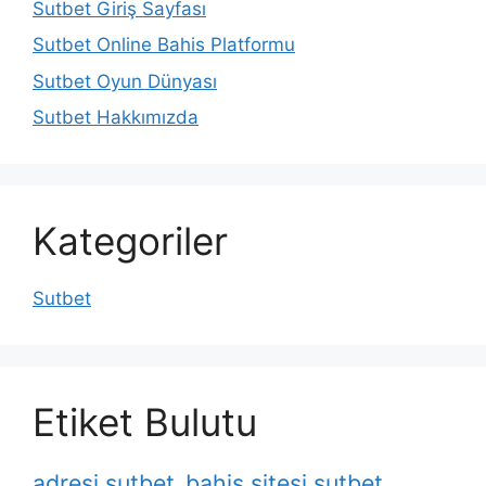
Sutbet Giriş Sayfası
Sutbet Online Bahis Platformu
Sutbet Oyun Dünyası
Sutbet Hakkımızda
Kategoriler
Sutbet
Etiket Bulutu
adresi sutbet
bahis sitesi sutbet