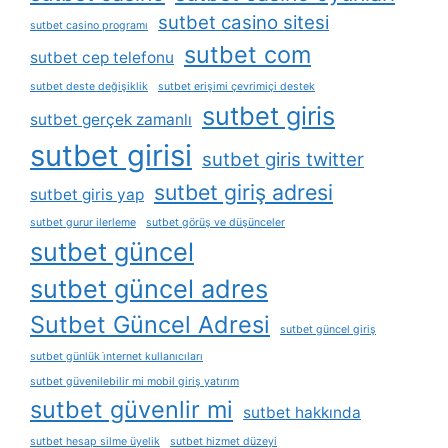
sutbet casino sitesi
sutbet casino programı
sutbet com
sutbet cep telefonu
sutbet deste değişiklik
sutbet erişimi çevrimiçi destek
sutbet giris
sutbet gerçek zamanlı
sutbet girisi
sutbet giris twitter
sutbet giriş adresi
sutbet giris yap
sutbet gurur ilerleme
sutbet görüş ve düşünceler
sutbet güncel
sutbet güncel adres
Sutbet Güncel Adresi
sutbet güncel giriş
sutbet günlük i̇nternet kullanıcıları
sutbet güvenilebilir mi mobil giriş yatırım
sutbet güvenlir mi
sutbet hakkında
sutbet hesap silme üyelik
sutbet hizmet düzeyi