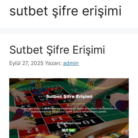
sutbet şifre erişimi
Sutbet Şifre Erişimi
Eylül 27, 2025
Yazarı:
admin