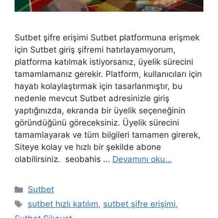
Sutbet şifre erişimi Sutbet platformuna erişmek
için Sutbet giriş şifremi hatırlayamıyorum,
platforma katılmak istiyorsanız, üyelik sürecini
tamamlamanız gerekir. Platform, kullanıcıları için
hayatı kolaylaştırmak için tasarlanmıştır, bu
nedenle mevcut Sutbet adresinizle giriş
yaptığınızda, ekranda bir üyelik seçeneğinin
göründüğünü göreceksiniz. Üyelik sürecini
tamamlayarak ve tüm bilgileri tamamen girerek,
Siteye kolay ve hızlı bir şekilde abone
olabilirsiniz. seobahis …
Devamını oku…
Kategoriler
Sutbet
Etiketler
sutbet hızlı katılım
,
sutbet şifre erişimi
,