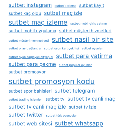
sutbet instagram
sutbet kayit
sutbet i̇lerleme
sutbet maç izle
sutbet kaç oldu
sutbet maç izleme
sutbet mobil giriş yatırım
sutbet mobil uygulama
sutbet müşteri hizmetleri
sutbet nasil bir site
sutbet müşteri memnuniyeti
sutbet onay bağlantısı
sutbet oyun kart çekilişi
sutbet oyunları
sutbet para yatirma
sutbet oyun sağlayıcı altyapısı
sutbet para çekme
sutbet popüler oyunlar
sutbet promosyon
sutbet promosyon kodu
sutbet telegram
sutbet spor bahisleri
sutbet tv canli maç
sutbet tv
sutbet trading i̇şlemleri
sutbet tv canli maç izle
sutbet tv izle
sutbet twitter
sutbet türk oyuncular
sutbet whatsapp
sutbet web sitesi