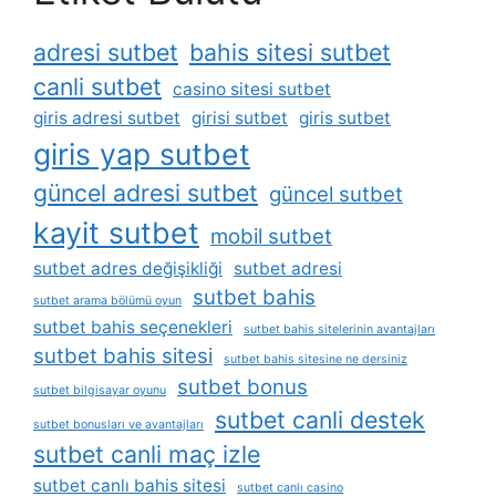
adresi sutbet
bahis sitesi sutbet
canli sutbet
casino sitesi sutbet
giris adresi sutbet
girisi sutbet
giris sutbet
giris yap sutbet
güncel adresi sutbet
güncel sutbet
kayit sutbet
mobil sutbet
sutbet adres değişikliği
sutbet adresi
sutbet bahis
sutbet arama bölümü oyun
sutbet bahis seçenekleri
sutbet bahis sitelerinin avantajları
sutbet bahis sitesi
sutbet bahis sitesine ne dersiniz
sutbet bonus
sutbet bilgisayar oyunu
sutbet canli destek
sutbet bonusları ve avantajları
sutbet canli maç izle
sutbet canlı bahis sitesi
sutbet canlı casino