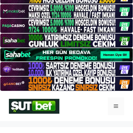
İçeriğe
atla
Menü