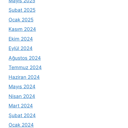
Mayıs 2025
Şubat 2025
Ocak 2025
Kasım 2024
Ekim 2024
Eylül 2024
Ağustos 2024
Temmuz 2024
Haziran 2024
Mayıs 2024
Nisan 2024
Mart 2024
Şubat 2024
Ocak 2024