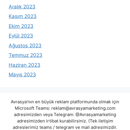
Aralık 2023
Kasım 2023
Ekim 2023
Eylül 2023
Ağustos 2023
Temmuz 2023
Haziran 2023
Mayıs 2023
Avrasya'nın en büyük reklam platformunda olmak için
Microsoft Teams:
reklam@avrasyamarketing.com
adresimizden veya Telegram: @Avrasyamarketing
adresimizden irtibat kurabilirsiniz. (Tek iletişim
adreslerimiz teams / telegram ve mail adresimizdir.