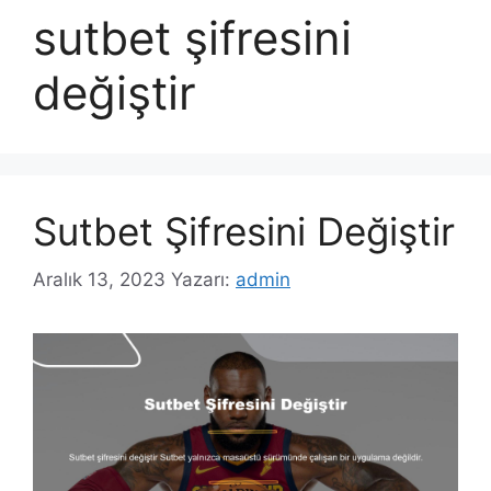
sutbet şifresini
değiştir
Sutbet Şifresini Değiştir
Aralık 13, 2023
Yazarı:
admin