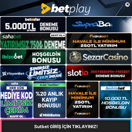
×
Sutbet GİRİŞ İÇİN TIKLAYINIZ!