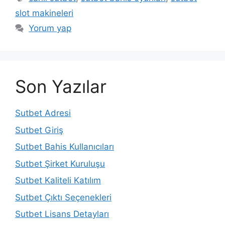
slot makineleri
Yorum yap
Son Yazılar
Sutbet Adresi
Sutbet Giriş
Sutbet Bahis Kullanıcıları
Sutbet Şirket Kuruluşu
Sutbet Kaliteli Katılım
Sutbet Çıktı Seçenekleri
Sutbet Lisans Detayları