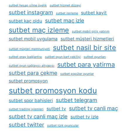
sutbet hesap silme üyelik
sutbet hizmet düzeyi
sutbet instagram
sutbet kayit
sutbet i̇lerleme
sutbet maç izle
sutbet kaç oldu
sutbet maç izleme
sutbet mobil giriş yatırım
sutbet mobil uygulama
sutbet müşteri hizmetleri
sutbet nasil bir site
sutbet müşteri memnuniyeti
sutbet onay bağlantısı
sutbet oyun kart çekilişi
sutbet oyunları
sutbet para yatirma
sutbet oyun sağlayıcı altyapısı
sutbet para çekme
sutbet popüler oyunlar
sutbet promosyon
sutbet promosyon kodu
sutbet telegram
sutbet spor bahisleri
sutbet tv canli maç
sutbet tv
sutbet trading i̇şlemleri
sutbet tv canli maç izle
sutbet tv izle
sutbet twitter
sutbet türk oyuncular