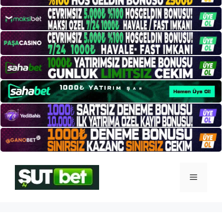
İçeriğe
atla
Menü