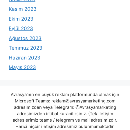
Kasım 2023
Ekim 2023
Eylül 2023
Ağustos 2023
Temmuz 2023
Haziran 2023
Mayıs 2023
Avrasya'nın en büyük reklam platformunda olmak için
Microsoft Teams:
reklam@avrasyamarketing.com
adresimizden veya Telegram: @Avrasyamarketing
adresimizden irtibat kurabilirsiniz. (Tek iletişim
adreslerimiz teams / telegram ve mail adresimizdir.
Harici hiçbir iletişim adresimiz bulunmamaktadır.