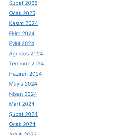
Şubat 2025
Ocak 2025
Kasım 2024
Ekim 2024
Eylül 2024
Ağustos 2024
Temmuz 2024
Haziran 2024
Mayıs 2024
Nisan 2024
Mart 2024
Şubat 2024
Ocak 2024
Aralık 2023