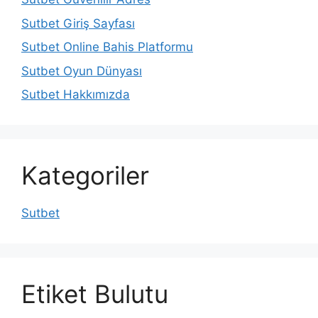
Sutbet Giriş Sayfası
Sutbet Online Bahis Platformu
Sutbet Oyun Dünyası
Sutbet Hakkımızda
Kategoriler
Sutbet
Etiket Bulutu