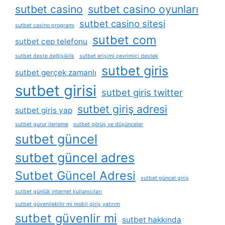
sutbet casino
sutbet casino oyunları
sutbet casino sitesi
sutbet casino programı
sutbet com
sutbet cep telefonu
sutbet deste değişiklik
sutbet erişimi çevrimiçi destek
sutbet giris
sutbet gerçek zamanlı
sutbet girisi
sutbet giris twitter
sutbet giriş adresi
sutbet giris yap
sutbet gurur ilerleme
sutbet görüş ve düşünceler
sutbet güncel
sutbet güncel adres
Sutbet Güncel Adresi
sutbet güncel giriş
sutbet günlük i̇nternet kullanıcıları
sutbet güvenilebilir mi mobil giriş yatırım
sutbet güvenlir mi
sutbet hakkında