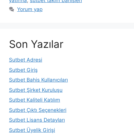
yatirma
,
sutbet takım bahisleri
Yorum yap
Son Yazılar
Sutbet Adresi
Sutbet Giriş
Sutbet Bahis Kullanıcıları
Sutbet Şirket Kuruluşu
Sutbet Kaliteli Katılım
Sutbet Çıktı Seçenekleri
Sutbet Lisans Detayları
Sutbet Üyelik Girişi