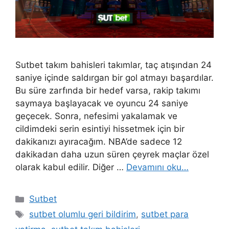
Sutbet takım bahisleri takımlar, taç atışından 24
saniye içinde saldırgan bir gol atmayı başardılar.
Bu süre zarfında bir hedef varsa, rakip takımı
saymaya başlayacak ve oyuncu 24 saniye
geçecek. Sonra, nefesimi yakalamak ve
cildimdeki serin esintiyi hissetmek için bir
dakikanızı ayıracağım. NBA’de sadece 12
dakikadan daha uzun süren çeyrek maçlar özel
olarak kabul edilir. Diğer …
Devamını oku…
Kategoriler
Sutbet
Etiketler
sutbet olumlu geri bildirim
,
sutbet para