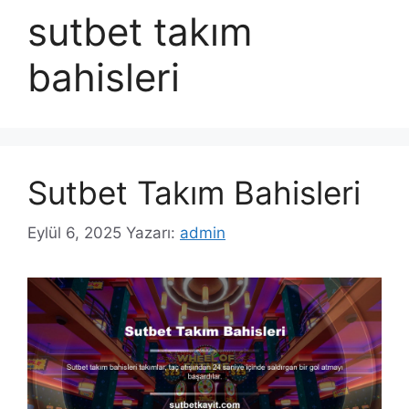
sutbet takım
bahisleri
Sutbet Takım Bahisleri
Eylül 6, 2025
Yazarı:
admin