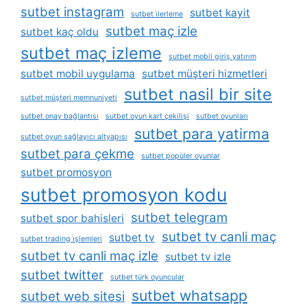
sutbet instagram
sutbet kayit
sutbet i̇lerleme
sutbet maç izle
sutbet kaç oldu
sutbet maç izleme
sutbet mobil giriş yatırım
sutbet mobil uygulama
sutbet müşteri hizmetleri
sutbet nasil bir site
sutbet müşteri memnuniyeti
sutbet onay bağlantısı
sutbet oyun kart çekilişi
sutbet oyunları
sutbet para yatirma
sutbet oyun sağlayıcı altyapısı
sutbet para çekme
sutbet popüler oyunlar
sutbet promosyon
sutbet promosyon kodu
sutbet telegram
sutbet spor bahisleri
sutbet tv canli maç
sutbet tv
sutbet trading i̇şlemleri
sutbet tv canli maç izle
sutbet tv izle
sutbet twitter
sutbet türk oyuncular
sutbet whatsapp
sutbet web sitesi