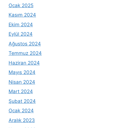
Ocak 2025
Kasım 2024
Ekim 2024
Eylül 2024
Ağustos 2024
Temmuz 2024
Haziran 2024
Mayıs 2024
Nisan 2024
Mart 2024
Şubat 2024
Ocak 2024
Aralık 2023