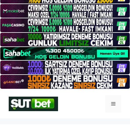
İçeriğe
atla
Menü