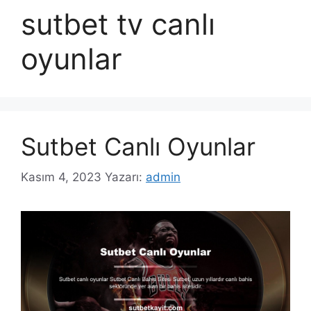
sutbet tv canlı
oyunlar
Sutbet Canlı Oyunlar
Kasım 4, 2023
Yazarı:
admin