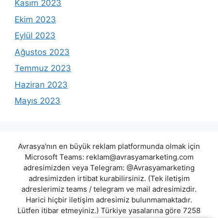
Kasım 2023
Ekim 2023
Eylül 2023
Ağustos 2023
Temmuz 2023
Haziran 2023
Mayıs 2023
Avrasya'nın en büyük reklam platformunda olmak için
Microsoft Teams:
reklam@avrasyamarketing.com
adresimizden veya Telegram: @Avrasyamarketing
adresimizden irtibat kurabilirsiniz. (Tek iletişim
adreslerimiz teams / telegram ve mail adresimizdir.
Harici hiçbir iletişim adresimiz bulunmamaktadır.
Lütfen itibar etmeyiniz.) Türkiye yasalarına göre 7258