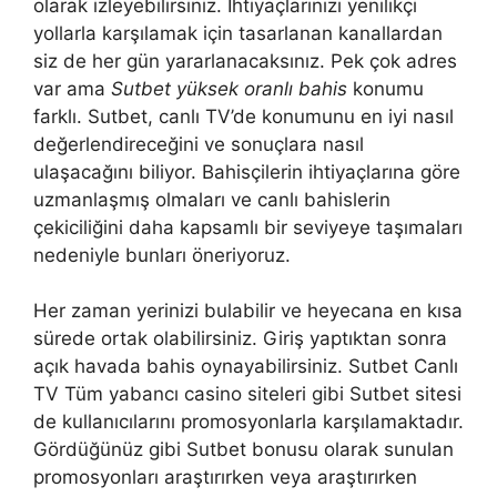
olarak izleyebilirsiniz. İhtiyaçlarınızı yenilikçi
yollarla karşılamak için tasarlanan kanallardan
siz de her gün yararlanacaksınız. Pek çok adres
var ama
Sutbet yüksek oranlı bahis
konumu
farklı. Sutbet, canlı TV’de konumunu en iyi nasıl
değerlendireceğini ve sonuçlara nasıl
ulaşacağını biliyor. Bahisçilerin ihtiyaçlarına göre
uzmanlaşmış olmaları ve canlı bahislerin
çekiciliğini daha kapsamlı bir seviyeye taşımaları
nedeniyle bunları öneriyoruz.
Her zaman yerinizi bulabilir ve heyecana en kısa
sürede ortak olabilirsiniz. Giriş yaptıktan sonra
açık havada bahis oynayabilirsiniz. Sutbet Canlı
TV Tüm yabancı casino siteleri gibi Sutbet sitesi
de kullanıcılarını promosyonlarla karşılamaktadır.
Gördüğünüz gibi Sutbet bonusu olarak sunulan
promosyonları araştırırken veya araştırırken