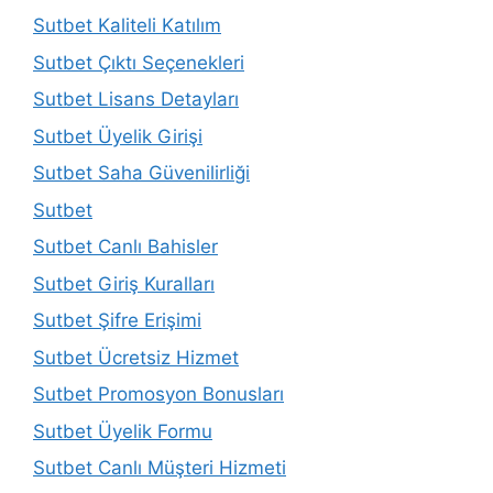
Sutbet Kaliteli Katılım
Sutbet Çıktı Seçenekleri
Sutbet Lisans Detayları
Sutbet Üyelik Girişi
Sutbet Saha Güvenilirliği
Sutbet
Sutbet Canlı Bahisler
Sutbet Giriş Kuralları
Sutbet Şifre Erişimi
Sutbet Ücretsiz Hizmet
Sutbet Promosyon Bonusları
Sutbet Üyelik Formu
Sutbet Canlı Müşteri Hizmeti