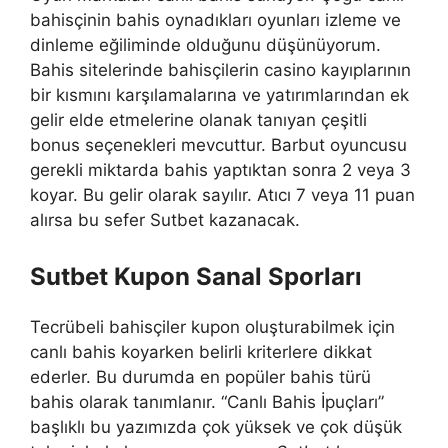
bahisçinin bahis oynadıkları oyunları izleme ve
dinleme eğiliminde olduğunu düşünüyorum.
Bahis sitelerinde bahisçilerin casino kayıplarının
bir kısmını karşılamalarına ve yatırımlarından ek
gelir elde etmelerine olanak tanıyan çeşitli
bonus seçenekleri mevcuttur. Barbut oyuncusu
gerekli miktarda bahis yaptıktan sonra 2 veya 3
koyar. Bu gelir olarak sayılır. Atıcı 7 veya 11 puan
alırsa bu sefer Sutbet kazanacak.
Sutbet Kupon Sanal Sporları
Tecrübeli bahisçiler kupon oluşturabilmek için
canlı bahis koyarken belirli kriterlere dikkat
ederler. Bu durumda en popüler bahis türü
bahis olarak tanımlanır. “Canlı Bahis İpuçları”
başlıklı bu yazımızda çok yüksek ve çok düşük