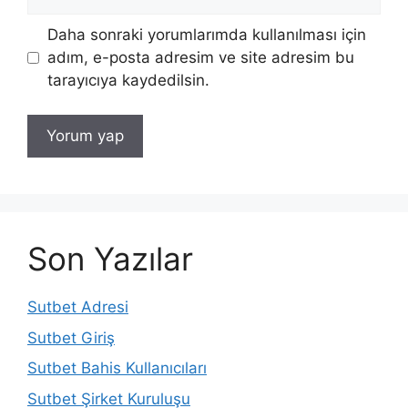
sitesi
Daha sonraki yorumlarımda kullanılması için
adım, e-posta adresim ve site adresim bu
tarayıcıya kaydedilsin.
Son Yazılar
Sutbet Adresi
Sutbet Giriş
Sutbet Bahis Kullanıcıları
Sutbet Şirket Kuruluşu