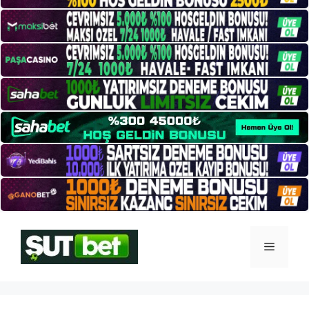
İçeriğe
atla
Menü