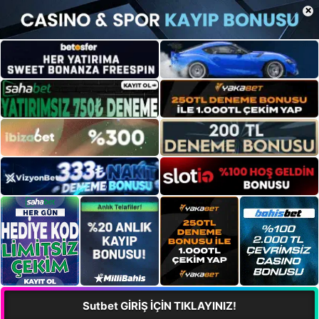
×
Sutbet GİRİŞ İÇİN TIKLAYINIZ!