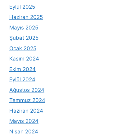
Eylül 2025
Haziran 2025
Mayıs 2025
Şubat 2025
Ocak 2025
Kasım 2024
Ekim 2024
Eylül 2024
Ağustos 2024
Temmuz 2024
Haziran 2024
Mayıs 2024
Nisan 2024