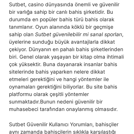
Sutbet, casino dünyasında önemli ve güvenilir
bir varlığa sahip bir canlı bahis şirketidir. Bu
durumda en popüler bahis türü bahis olarak
tanımlanır. Oyun alanında köklü bir geçmişe
sahip olan
Sutbet güvenilebilir mi sanal sporları
,
üyelerine sunduğu büyük avantajlarla dikkat
çekiyor. Dünyanın en pahalı bahis şirketlerinden
biri. Genel olarak yaşayan bir kitap olma ihtimali
çok yüksektir. Buna dayanarak insanlar bahis
sitelerinde bahis yaparken nelere dikkat
etmeleri gerektiğini ve hangi yöntemler ile
oynamaları gerektiğini biliyorlar. Bu site bahis
platformu olarak çeşitli yöntemler
sunmaktadır.Bunun nedeni güvenilir bir
muhasebeci tarafından onaylanmış olmasıdır.
Sutbet Güvenilir Kullanıcı Yorumları, bahisçiler
aynı zamanda bahisçilerin sıklıkla karşılaştığı