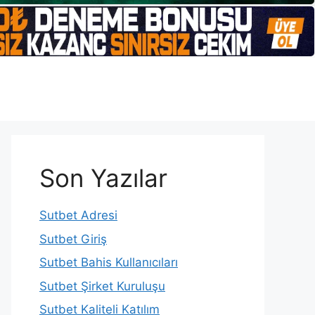
Son Yazılar
Sutbet Adresi
Sutbet Giriş
Sutbet Bahis Kullanıcıları
Sutbet Şirket Kuruluşu
Sutbet Kaliteli Katılım